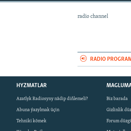
radio channel
RADIO PROGRA
HYZMATLAR
MAGLUM
Azatlyk Radiosyny nädip diňlemeli?
Biz barada
Русский
Abuna ýazylmak üçin
Gizlinlik dü
BIZI YZARLAŇ
Tehniki kömek
Forum düzgü