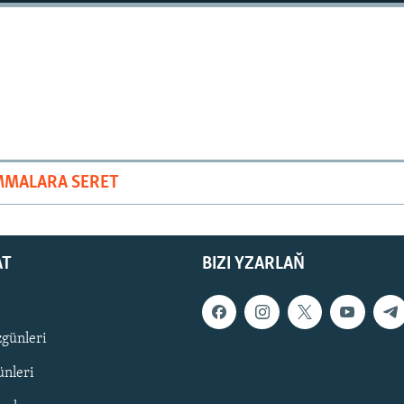
MMALARA SERET
AT
BIZI YZARLAŇ
zgünleri
nleri