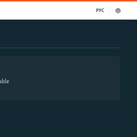
РУС
EMBED
able
EMBED