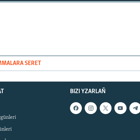
MMALARA SERET
AT
BIZI YZARLAŇ
zgünleri
nleri