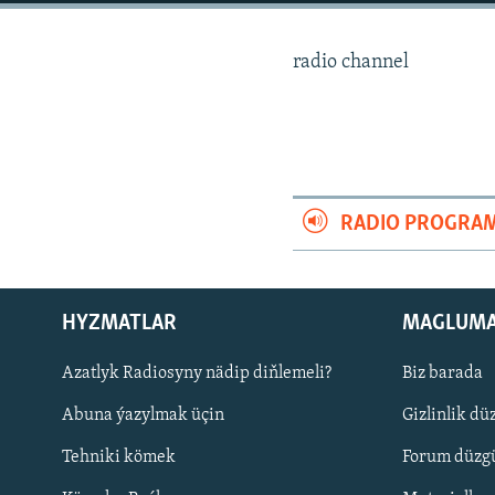
radio channel
RADIO PROGRA
HYZMATLAR
MAGLUM
Azatlyk Radiosyny nädip diňlemeli?
Biz barada
Русский
Abuna ýazylmak üçin
Gizlinlik dü
BIZI YZARLAŇ
Tehniki kömek
Forum düzgü