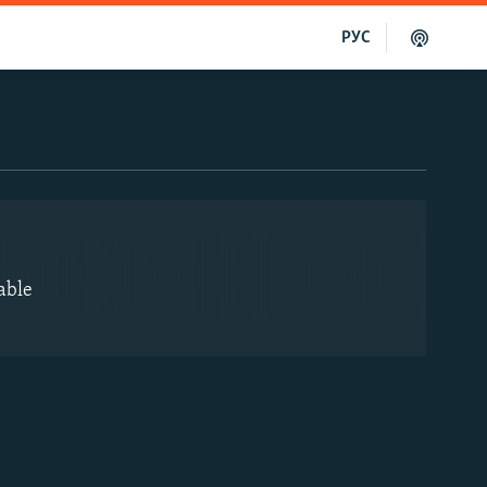
РУС
EMBED
able
EMBED