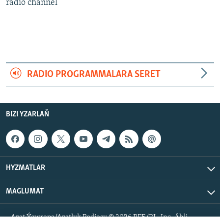
AÝ/AR-nyň ähli saýtlary
radio channel
RADIO PROGRAMMALARA SERET
BIZI YZARLAŇ
HYZMATLAR
MAGLUMAT
Azat Ýewropa/Azatlyk Radiosy © 2026 RFE/RL, Inc. Ähli