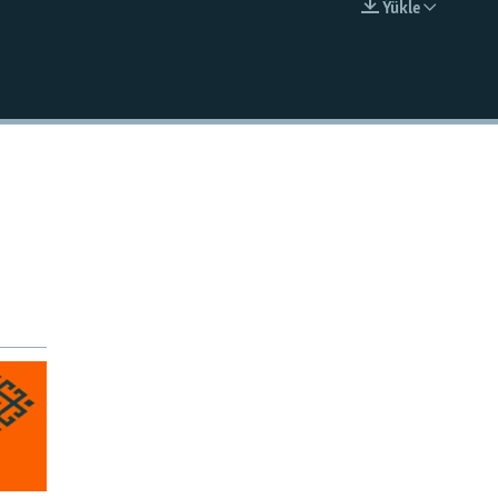
Ýükle
EMBED