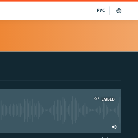
РУС
EMBED
able