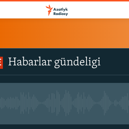
Habarlar gündeligi
E
No live streaming currently avail