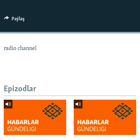
AÝ/AR-nyň ähli saýtlary
Paýlaş
radio channel
Epizodlar