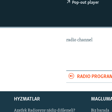
Pop-out player
radio channel
RADIO PROGRA
HYZMATLAR
MAGLUM
Русский
Azatlyk Radiosyny nädip diňlemeli?
Biz barada