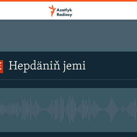
Hepdäniň jemi
E
No live streaming currently avail