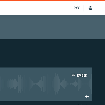
РУС
EMBED
able