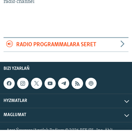
AÝ/AR-nyň ähli saýtlary
radio channel
RADIO PROGRAMMALARA SERET
BIZI YZARLAŇ
HYZMATLAR
MAGLUMAT
Azat Ýewropa/Azatlyk Radiosy © 2026 RFE/RL, Inc. Ähli