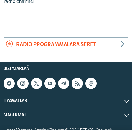
AÝ/AR-nyň ähli saýtlary
radio channel
RADIO PROGRAMMALARA SERET
BIZI YZARLAŇ
HYZMATLAR
MAGLUMAT
Azat Ýewropa/Azatlyk Radiosy © 2026 RFE/RL, Inc. Ähli