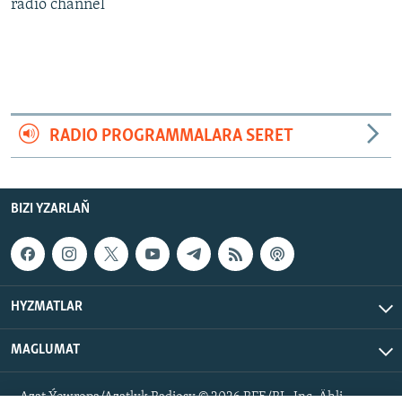
AÝ/AR-nyň ähli saýtlary
radio channel
RADIO PROGRAMMALARA SERET
BIZI YZARLAŇ
HYZMATLAR
MAGLUMAT
Azat Ýewropa/Azatlyk Radiosy © 2026 RFE/RL, Inc. Ähli