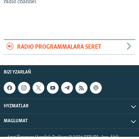
AÝ/AR-nyň ähli saýtlary
radio channel
RADIO PROGRAMMALARA SERET
BIZI YZARLAŇ
HYZMATLAR
MAGLUMAT
Azat Ýewropa/Azatlyk Radiosy © 2026 RFE/RL, Inc. Ähli