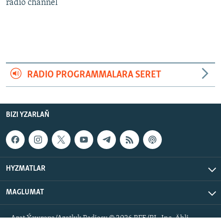
AÝ/AR-nyň ähli saýtlary
radio channel
RADIO PROGRAMMALARA SERET
BIZI YZARLAŇ
HYZMATLAR
MAGLUMAT
Azat Ýewropa/Azatlyk Radiosy © 2026 RFE/RL, Inc. Ähli