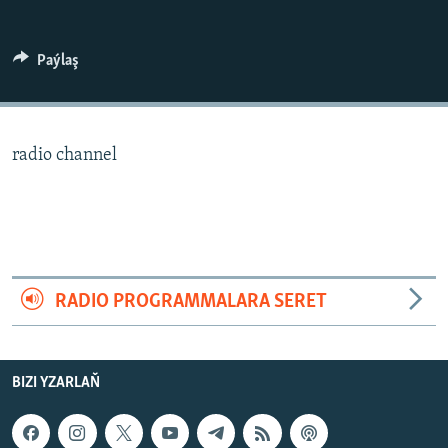
AÝ/AR-nyň ähli saýtlary
Paýlaş
radio channel
RADIO PROGRAMMALARA SERET
BIZI YZARLAŇ