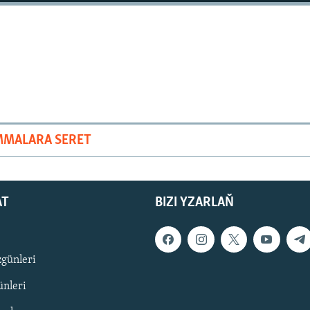
MMALARA SERET
AT
BIZI YZARLAŇ
zgünleri
nleri