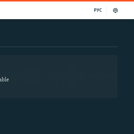
РУС
EMBED
able
EMBED