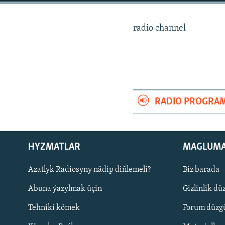
radio channel
RADIO PROGRA
HYZMATLAR
MAGLUM
Azatlyk Radiosyny nädip diňlemeli?
Biz barada
Русский
Abuna ýazylmak üçin
Gizlinlik dü
BIZI YZARLAŇ
Tehniki kömek
Forum düzgü