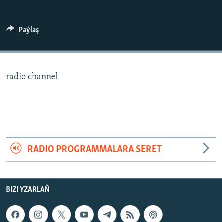
AÝ/AR-nyň ähli saýtlary
Paýlaş
radio channel
RADIO PROGRAMMALARA SERET
BIZI YZARLAŇ