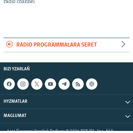
AÝ/AR-nyň ähli saýtlary
radio channel
RADIO PROGRAMMALARA SERET
BIZI YZARLAŇ
HYZMATLAR
MAGLUMAT
Azat Ýewropa/Azatlyk Radiosy © 2026 RFE/RL, Inc. Ähli