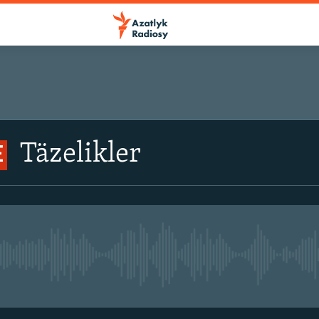
Täzelikler
E
No live streaming currently avail