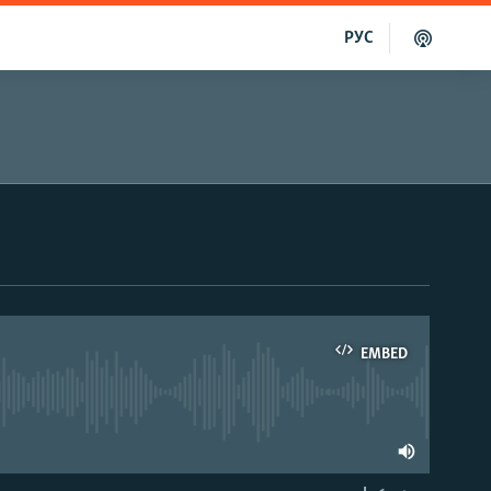
РУС
EMBED
able