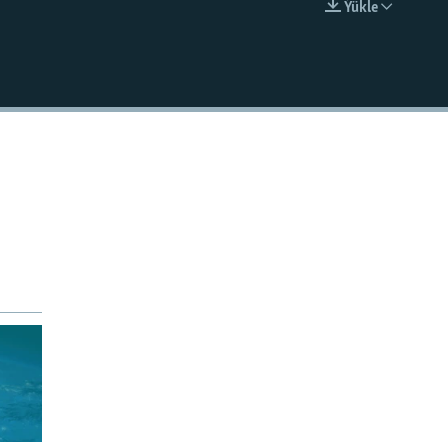
Ýükle
EMBED