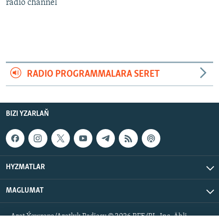
AÝ/AR-nyň ähli saýtlary
radio channel
RADIO PROGRAMMALARA SERET
BIZI YZARLAŇ
HYZMATLAR
MAGLUMAT
Azat Ýewropa/Azatlyk Radiosy © 2026 RFE/RL, Inc. Ähli