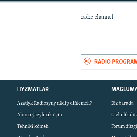
radio channel
RADIO PROGRA
HYZMATLAR
MAGLUM
Azatlyk Radiosyny nädip diňlemeli?
Biz barada
Русский
Abuna ýazylmak üçin
Gizlinlik dü
BIZI YZARLAŇ
Tehniki kömek
Forum düzgü