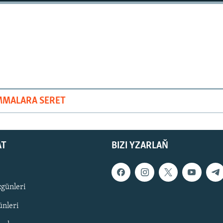
MMALARA SERET
AT
BIZI YZARLAŇ
zgünleri
nleri