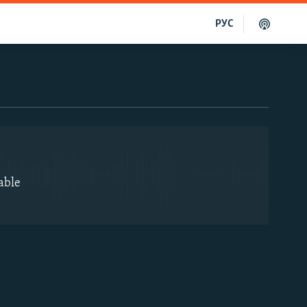
РУС
EMBED
able
EMBED