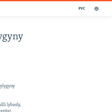
РУС
ygyny
çylygyny
li lybasly,
azýar.