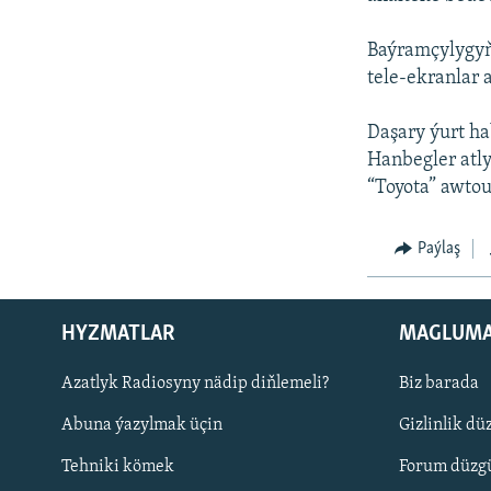
Baýramçylygyň 
tele-ekranlar 
Daşary ýurt ha
Hanbegler atly
“Toyota” awtou
Paýlaş
HYZMATLAR
MAGLUM
Русский
Azatlyk Radiosyny nädip diňlemeli?
Biz barada
Abuna ýazylmak üçin
Gizlinlik dü
BIZI YZARLAŇ
Tehniki kömek
Forum düzgü