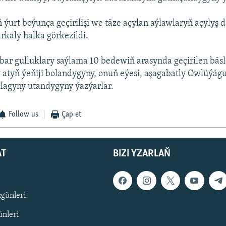
ýurt boýunça geçirilişi we täze açylan aýlawlaryň açylyş d
arkaly halka görkezildi.
bar gulluklary saýlama 10 bedewiň arasynda geçirilen bäs
 atyň ýeňiji bolandygyny, onuň eýesi, aşagabatly Owlüýäg
lagyny utandygyny ýazýarlar.
Follow us
Çap et
AT
BIZI YZARLAŇ
zgünleri
nleri