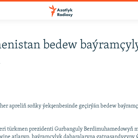
enistan bedew baýramçyl
i
her apreliň soňky ýekşenbesinde geçirýän bedew baýram
leri türkmen prezidenti Gurbanguly Berdimuhamedowyň mil
wine atlanyp, baýramçylyk dabaralaryna gatnaşandygyny ý