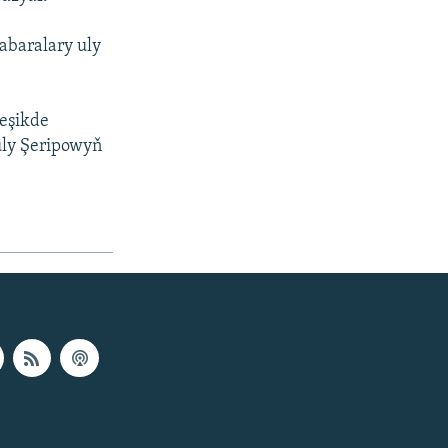
abaralary uly
leşikde
uly Şeripowyň