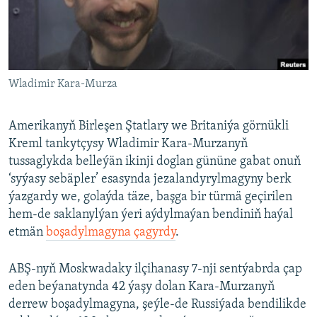
AÝ/AR-nyň ähli saýtlary
Wladimir Kara-Murza
Amerikanyň Birleşen Ştatlary we Britaniýa görnükli
Kreml tankytçysy Wladimir Kara-Murzanyň
tussaglykda belleýän ikinji doglan gününe gabat onuň
‘syýasy sebäpler’ esasynda jezalandyrylmagyny berk
ýazgardy we, golaýda täze, başga bir türmä geçirilen
hem-de saklanylýan ýeri aýdylmaýan bendiniň haýal
etmän
boşadylmagyna çagyrdy
.
ABŞ-nyň Moskwadaky ilçihanasy 7-nji sentýabrda çap
eden beýanatynda 42 ýaşy dolan Kara-Murzanyň
derrew boşadylmagyna, şeýle-de Russiýada bendilikde