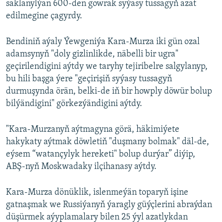
saklanylýan 600-den gowrak syýasy tussagyň azat
edilmegine çagyrdy.
Bendiniň aýaly Ýewgeniýa Kara-Murza iki gün ozal
adamsynyň "doly gizlinlikde, näbelli bir ugra"
geçirilendigini aýtdy we taryhy tejiribelre salgylanyp,
bu hili başga ýere "geçirişiň syýasy tussagyň
durmuşynda örän, belki-de iň bir howply döwür bolup
bilýändigini" görkezýändigini aýtdy.
"Kara-Murzanyň aýtmagyna görä, häkimiýete
hakykaty aýtmak döwletiň "duşmany bolmak" däl-de,
eýsem “watançylyk hereketi" bolup durýar” diýip,
ABŞ-nyň Moskwadaky ilçihanasy aýtdy.
Kara-Murza dönüklik, islenmeýän toparyň işine
gatnaşmak we Russiýanyň ýaragly güýçlerini abraýdan
düşürmek aýyplamalary bilen 25 ýyl azatlykdan