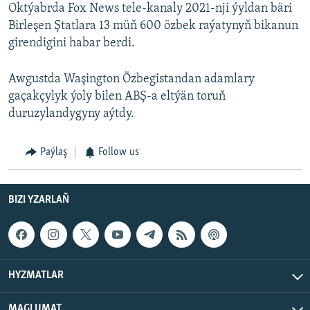
Oktýabrda Fox News tele-kanaly 2021-nji ýyldan bäri
Birleşen Ştatlara 13 müň 600 özbek raýatynyň bikanun
girendigini habar berdi.
Awgustda Waşington Özbegistandan adamlary
gaçakçylyk ýoly bilen ABŞ-a eltýän toruň
duruzylandygyny aýtdy.
Paýlaş
Follow us
BIZI YZARLAŇ
HYZMATLAR
MAGLUMAT