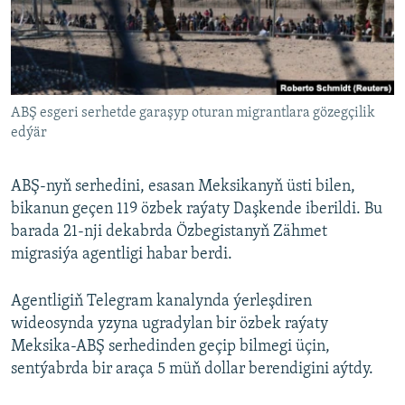
AÝ/AR-nyň ähli saýtlary
ABŞ esgeri serhetde garaşyp oturan migrantlara gözegçilik
edýär
ABŞ-nyň serhedini, esasan Meksikanyň üsti bilen,
bikanun geçen 119 özbek raýaty Daşkende iberildi. Bu
barada 21-nji dekabrda Özbegistanyň Zähmet
migrasiýa agentligi habar berdi.
Agentligiň Telegram kanalynda ýerleşdiren
wideosynda yzyna ugradylan bir özbek raýaty
Meksika-ABŞ serhedinden geçip bilmegi üçin,
sentýabrda bir araça 5 müň dollar berendigini aýtdy.