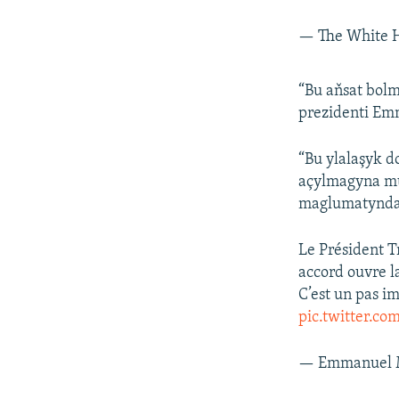
— The White 
“Bu aňsat bolm
prezidenti Em
“Bu ylalaşyk 
açylmagyna mü
maglumatynda
Le Président Tr
accord ouvre l
C’est un pas i
pic.twitter.c
— Emmanuel 