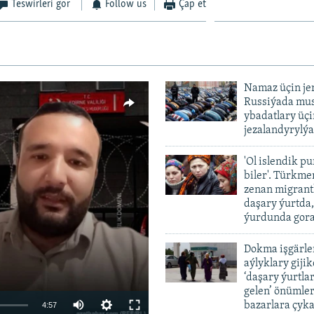
Teswirleri gör
Follow us
Çap et
Namaz üçin je
Russiýada mu
ybadatlary üçi
jezalandyrylýa
'Ol islendik p
biler'. Türkme
zenan migrant
vailable
daşary ýurtda
ýurdunda gor
Dokma işgärle
aýlyklary gijik
‘daşary ýurtla
gelen’ önümler
Auto
bazarlara çyka
4:57