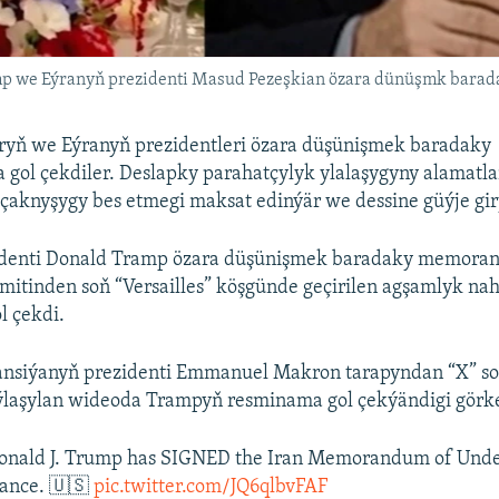
ramp we Eýranyň prezidenti Masud Pezeşkian özara dünüşmk bara
aryň we Eýranyň prezidentleri özara düşünişmek baradaky
ol çekdiler. Deslapky parahatçylyk ylalaşygyny alamatl
knyşygy bes etmegi maksat edinýär we dessine güýje gir
denti Donald Tramp özara düşünişmek baradaky memoran
mitinden soň “Versailles” köşgünde geçirilen agşamlyk na
 çekdi.
nsiýanyň prezidenti Emmanuel Makron tarapyndan “X” so
laşylan wideoda Trampyň resminama gol çekýändigi görke
Donald J. Trump has SIGNED the Iran Memorandum of Unde
France. 🇺🇸
pic.twitter.com/JQ6qlbvFAF