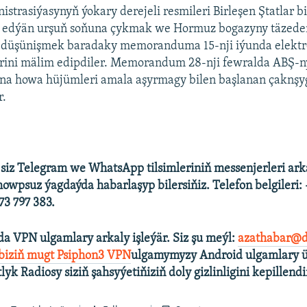
strasiýasynyň ýokary derejeli resmileri Birleşen Ştatlar b
 edýän urşuň soňuna çykmak we Hormuz bogazyny täzed
 düşünişmek baradaky memoranduma 15-nji iýunda elektr
erini mälim edipdiler. Memorandum 28-nji fewralda ABŞ-
ana howa hüjümleri amala aşyrmagy bilen başlanan çaknşy
r.
 siz Telegram we WhatsApp tilsimleriniň messenjerleri ark
howpsuz ýagdaýda habarlaşyp bilersiňiz. Telefon belgileri:
3 797 383.
a VPN ulgamlary arkaly işleýär. Siz şu meýl:
azathabar@d
 biziň mugt Psiphon3 VPN
ulgamymyzy Android ulgamlary ü
tlyk Radiosy siziň şahsyýetiňiziň doly gizlinligini kepillendi