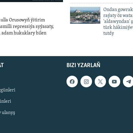
240p
Ondan gowrak
raýaty öz wat
360p
dulla Orusowyň ýitirim
'aldawyndan' ş
480p
smilli repressiýa syýasaty,
türk häkimiýet
a adam hukuklary bilen
tutdy
720p
480p
1080p
width
AT
BIZI YZARLAŇ
zgünleri
nleri
y ulanyş