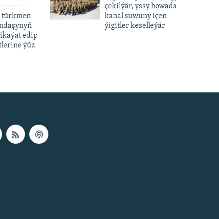
çekilýär, yssy howada
 türkmen
kanal suwuny içen
andaşynyň
ýigitler keselleýär
ikaýat edip
lerine ýüz
px
px
height