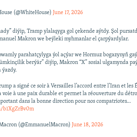
House (@WhiteHouse)
June 17, 2026
ady” diýip, Tramp ylalaşyga gol çekende aýtdy. Şol pursat
manuel Makron we beýleki myhmanlar el çarpýardylar.
dowamly parahatçylyga ýol açýar we Hormuz bogazynyň ga
mkinçilik berýär” diýip, Makron “X” sosial ulgamynda pa
 ýazdy.
ump a signé ce soir à Versailles l’accord entre l’Iran et les 
a voie à une paix durable et permet la réouverture du détr
mportant dans la bonne direction pour nos compatriotes…
om/b1XgZrBv0m
Macron (@EmmanuelMacron)
June 18, 2026