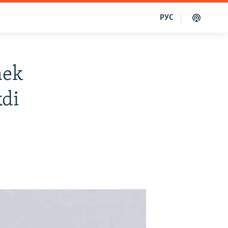
РУС
mek
kdi