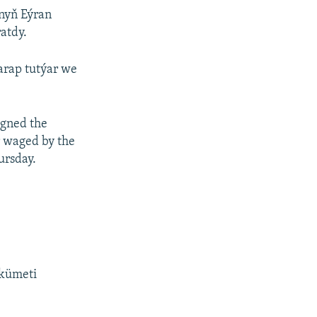
nyň Eýran
atdy.
arap tutýar we
igned the
 waged by the
ursday.
ökümeti