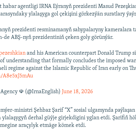
t habar agentligi IRNA Eýranyň prezidenti Masud Pezeşkia
arasyndaky ylalaşyga gol çekişini görkezýän suratlary ýaýr
ranyň prezidenti resminamanyň sahypalaryny kameralara t
-de ABŞ-nyň prezidentiniň çeken goly görünýär.
pezeshkian
and his American counterpart Donald Trump s
 understanding that formally concludes the imposed war
aeli regime against the Islamic Republic of Iran early on Th
om/A8e5xJ5mAu
Agency ☫ (@IrnaEnglish)
June 18, 2026
mýer-ministri Şehbaz Şarif “X” sosial ulgamynda paýlaşan
lalaşygyň derhal güýje girjekdigini yglan etdi. Şarifiň h
inmegine araçylyk etmäge kömek etdi.