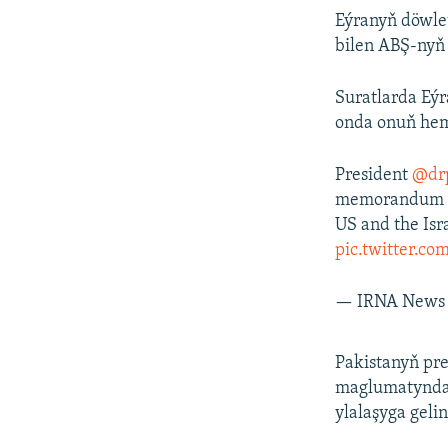
Eýranyň döwle
bilen ABŞ-nyň 
Suratlarda Eý
onda onuň hem
President
@dr
memorandum of
US and the Isr
pic.twitter.c
— IRNA News 
Pakistanyň pre
maglumatynda y
ylalaşyga gel