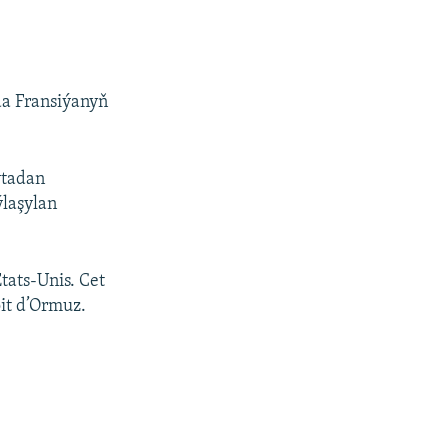
da Fransiýanyň
ýtadan
ýlaşylan
États-Unis. Cet
oit d’Ormuz.