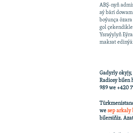
ABŞ-nyň admini
aý bäri dowam
boýunça özara
gol çekendikl
Ysraýylyň Eýr
maksat edinýä
Gadyrly okyjy,
Radiosy bilen 
989 we +420 77
Türkmenistand
we
sep arkaly
bilersiňiz. Aza