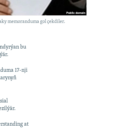
daky memoranduma gol çekdiler.
andyrýan bu
ýär.
duma 17-nji
harynyň
sial
zilýär.
rstanding at