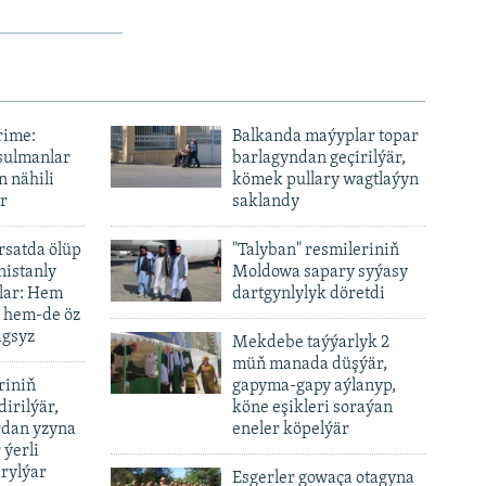
rime:
Balkanda maýyplar topar
sulmanlar
barlagyndan geçirilýär,
n nähili
kömek pullary wagtlaýyn
r
saklandy
ursatda ölüp
"Talyban" resmileriniň
nistanly
Moldowa sapary syýasy
lar: Hem
dartgynlylyk döretdi
, hem-de öz
agsyz
Mekdebe taýýarlyk 2
müň manada düşýär,
riniň
gapyma-gapy aýlanyp,
dirilýär,
köne eşikleri soraýan
rdan yzyna
eneler köpelýär
 ýerli
rylýar
Esgerler gowaça otagyna