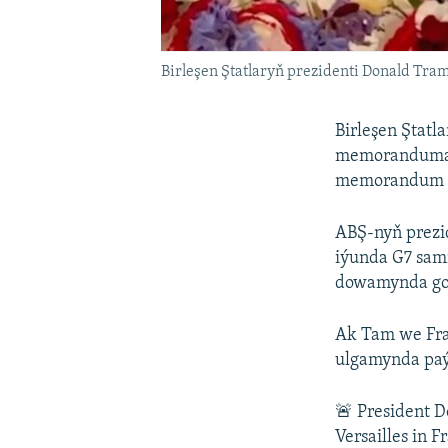
Birleşen Ştatlaryň prezidenti Donald T
Birleşen Ştatl
memoranduma g
memorandum ça
ABŞ-nyň prezi
iýunda G7 sam
dowamynda gol
Ak Tam we Fra
ulgamynda paý
🚨 President 
Versailles in 