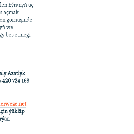
ilen Eýranyň üç
en açmak
on görnüşinde
nyň we
gy bes etmegi
aly Azatlyk
 +420 724 168
erweze.net
çin ýükläp
rýär.