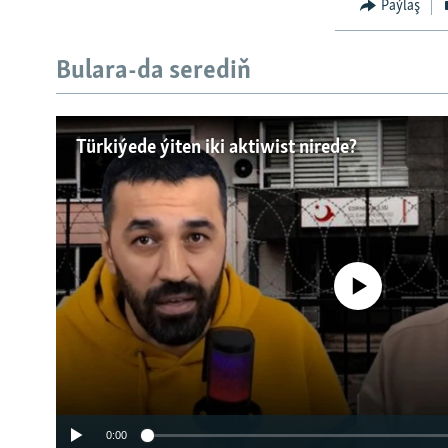
Paýlaş
Bulara-da serediň
Türkiýede ýiten iki aktiwist nirede?
No media source currently a
0:00