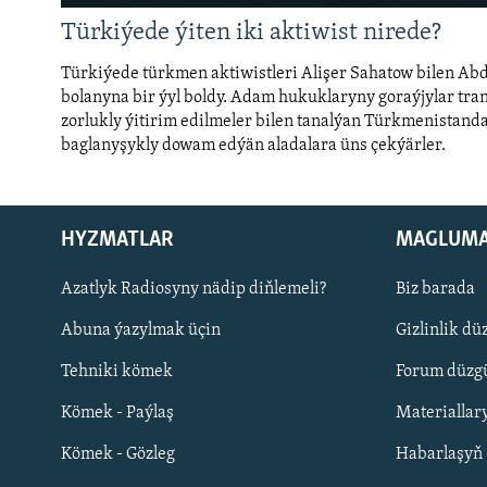
Türkiýede ýiten iki aktiwist nirede?
Türkiýede türkmen aktiwistleri Alişer Sahatow bilen Ab
bolanyna bir ýyl boldy. Adam hukuklaryny goraýjylar tran
zorlukly ýitirim edilmeler bilen tanalýan Türkmenistand
baglanyşykly dowam edýän aladalara üns çekýärler.
Auto
240p
360p
720p
1080p
HYZMATLAR
MAGLUM
Русский
Azatlyk Radiosyny nädip diňlemeli?
Biz barada
Abuna ýazylmak üçin
Gizlinlik dü
BIZI YZARLAŇ
Tehniki kömek
Forum düzgü
Kömek - Paýlaş
Materiallar
Kömek - Gözleg
Habarlaşyň