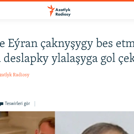
e Eýran çaknyşygy bes et
 deslapky ylalaşyga gol çe
zatlyk Radiosy
Teswirleri gör