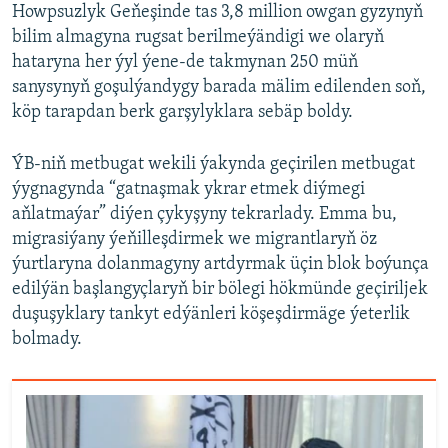
Howpsuzlyk Geňeşinde tas 3,8 million owgan gyzynyň
bilim almagyna rugsat berilmeýändigi we olaryň
hataryna her ýyl ýene-de takmynan 250 müň
sanysynyň goşulýandygy barada mälim edilenden soň,
köp tarapdan berk garşylyklara sebäp boldy.
ÝB-niň metbugat wekili ýakynda geçirilen metbugat
ýygnagynda “gatnaşmak ykrar etmek diýmegi
aňlatmaýar” diýen çykyşyny tekrarlady. Emma bu,
migrasiýany ýeňilleşdirmek we migrantlaryň öz
ýurtlaryna dolanmagyny artdyrmak üçin blok boýunça
edilýän başlangyçlaryň bir bölegi hökmünde geçiriljek
duşuşyklary tankyt edýänleri köşeşdirmäge ýeterlik
bolmady.