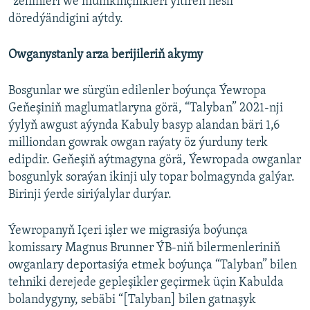
“zehinleri we mümkinçilikleri ýitiren nesli"
döredýändigini aýtdy.
Owganystanly arza berijileriň akymy
Bosgunlar we sürgün edilenler boýunça Ýewropa
Geňeşiniň maglumatlaryna görä, “Talyban” 2021-nji
ýylyň awgust aýynda Kabuly basyp alandan bäri 1,6
milliondan gowrak owgan raýaty öz ýurduny terk
edipdir. Geňeşiň aýtmagyna görä, Ýewropada owganlar
bosgunlyk soraýan ikinji uly topar bolmagynda galýar.
Birinji ýerde siriýalylar durýar.
Ýewropanyň Içeri işler we migrasiýa boýunça
komissary Magnus Brunner ÝB-niň bilermenleriniň
owganlary deportasiýa etmek boýunça “Talyban” bilen
tehniki derejede gepleşikler geçirmek üçin Kabulda
bolandygyny, sebäbi “[Talyban] bilen gatnaşyk