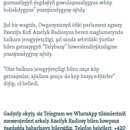
gurmazlygyň ýagdaýyň gowulaşmazlygyna sebäp
boljakdygyna” ynanýandygyny aýtdy.
Şol bir wagtda, Owganystanyň öňki parlament agzasy
Fawziýa Kufi Azatlyk Radiosyna beren maglumatynda
halkara jemgyýetçiligi, şol sanda sebitdäki ýurtlar
bilen gatnaşygyň “Talybany” höweslendirýändigine
ynanýandygyny aýtdy.
“Olar halkara jemgyýetçiligi bilen näçe köp
gatnaşsalar, aýallara şonça-da köp basyş edýärler”
diýip, ol belledi.
Gadyrly okyjy, siz Telegram we WhatsApp tilsimleriniň
messenjerleri arkaly Azatlyk Radiosy bilen howpsuz
ýagdaýda habarlaşyp bilersiňiz. Telefon belgileri: +420