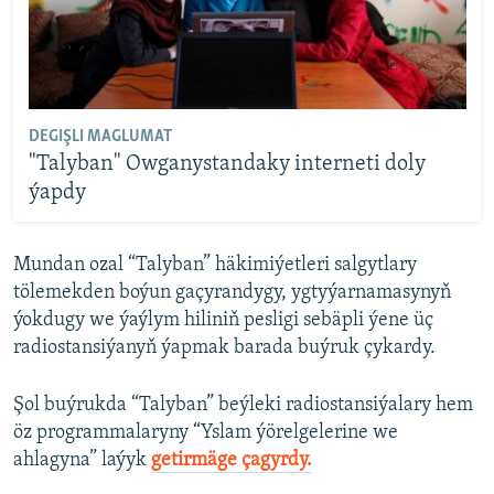
DEGIŞLI MAGLUMAT
"Talyban" Owganystandaky interneti doly
ýapdy
Mundan ozal “Talyban” häkimiýetleri salgytlary
tölemekden boýun gaçyrandygy, ygtyýarnamasynyň
ýokdugy we ýaýlym hiliniň pesligi sebäpli ýene üç
radiostansiýanyň ýapmak barada buýruk çykardy.
Şol buýrukda “Talyban” beýleki radiostansiýalary hem
öz programmalaryny “Yslam ýörelgelerine we
ahlagyna” laýyk
getirmäge çagyrdy.