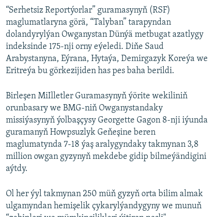
“Serhetsiz Reportýorlar” guramasynyň (RSF)
maglumatlaryna görä, “Talyban” tarapyndan
dolandyrylýan Owganystan Dünýä metbugat azatlygy
indeksinde 175-nji orny eýeledi. Diňe Saud
Arabystanyna, Eýrana, Hytaýa, Demirgazyk Koreýa we
Eritreýa bu görkezijiden has pes baha berildi.
Birleşen MiIlletler Guramasynyň ýörite wekiliniň
orunbasary we BMG-niň Owganystandaky
missiýasynyň ýolbaşçysy Georgette Gagon 8-nji iýunda
guramanyň Howpsuzlyk Geňeşine beren
maglumatynda 7-18 ýaş aralygyndaky takmynan 3,8
million owgan gyzynyň mekdebe gidip bilmeýändigini
aýtdy.
Ol her ýyl takmynan 250 müň gyzyň orta bilim almak
ulgamyndan hemişelik çykarylýandygyny we munuň