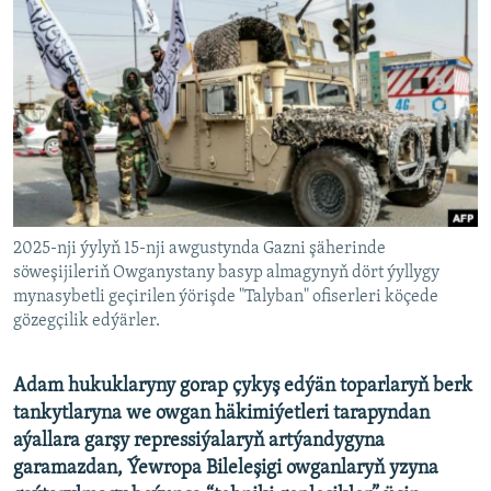
AÝ/AR-nyň ähli saýtlary
2025-nji ýylyň 15-nji awgustynda Gazni şäherinde
söweşijileriň Owganystany basyp almagynyň dört ýyllygy
mynasybetli geçirilen ýörişde "Talyban" ofiserleri köçede
gözegçilik edýärler.
Adam hukuklaryny gorap çykyş edýän toparlaryň berk
tankytlaryna we owgan häkimiýetleri tarapyndan
aýallara garşy repressiýalaryň artýandygyna
garamazdan, Ýewropa Bileleşigi owganlaryň yzyna