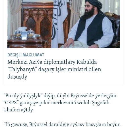
DEGIŞLI MAGLUMAT
Merkezi Aziýa diplomatlary Kabulda
"Talybanyň" daşary işler ministri bilen
duşuşdy
“Bu uly ýalňyşlyk” diýip, düýbi Brýusselde ýerleşýän
“CEPS” garaşsyz pikir merkeziniň wekili Şagofah
Ghafori aýtdy.
“Iň gowusy, Brýussel daraldyjy syýasy basyşlara boýun