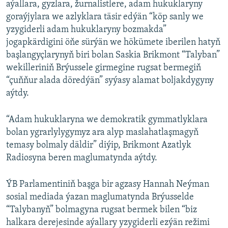
aýallara, gyzlara, žurnalistlere, adam hukuklaryny
goraýjylara we azlyklara täsir edýän “köp sanly we
yzygiderli adam hukuklaryny bozmakda”
jogapkärdigini öňe sürýän we hökümete iberilen hatyň
başlangyçlarynyň biri bolan Saskia Brikmont “Talyban”
wekilleriniň Brýussele girmegine rugsat bermegiň
“çuňňur alada döredýän” syýasy alamat boljakdygyny
aýtdy.
“Adam hukuklaryna we demokratik gymmatlyklara
bolan ygrarlylygymyz ara alyp maslahatlaşmagyň
temasy bolmaly däldir” diýip, Brikmont Azatlyk
Radiosyna beren maglumatynda aýtdy.
ÝB Parlamentiniň başga bir agzasy Hannah Neýman
sosial mediada ýazan maglumatynda Brýusselde
“Talybanyň” bolmagyna rugsat bermek bilen “biz
halkara derejesinde aýallary yzygiderli ezýän režimi