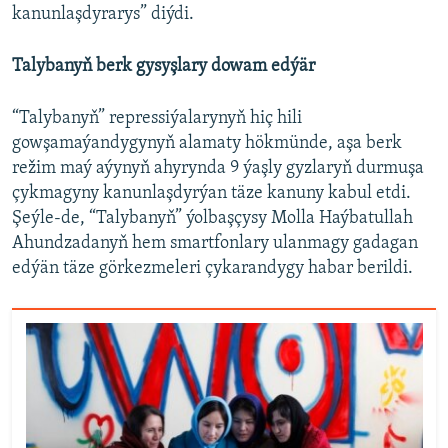
kanunlaşdyrarys” diýdi.
Talybanyň berk gysyşlary dowam edýär
“Talybanyň” repressiýalarynyň hiç hili
gowşamaýandygynyň alamaty hökmünde, aşa berk
režim maý aýynyň ahyrynda 9 ýaşly gyzlaryň durmuşa
çykmagyny kanunlaşdyrýan täze kanuny kabul etdi.
Şeýle-de, “Talybanyň” ýolbaşçysy Molla Haýbatullah
Ahundzadanyň hem smartfonlary ulanmagy gadagan
edýän täze görkezmeleri çykarandygy habar berildi.