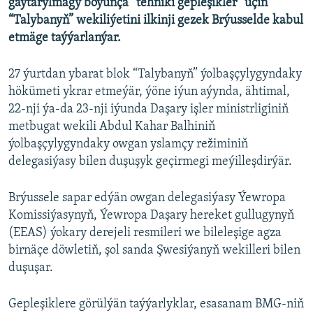
gaýtarylmagy boýunça “tehniki gepleşikler” üçin
“Talybanyň” wekiliýetini ilkinji gezek Brýusselde kabul
etmäge taýýarlanýar.
27 ýurtdan ybarat blok “Talybanyň” ýolbaşçylygyndaky
hökümeti ykrar etmeýär, ýöne iýun aýynda, ähtimal,
22-nji ýa-da 23-nji iýunda Daşary işler ministrliginiň
metbugat wekili Abdul Kahar Balhiniň
ýolbaşçylygyndaky owgan yslamçy režiminiň
delegasiýasy bilen duşuşyk geçirmegi meýilleşdirýär.
Brýussele sapar edýän owgan delegasiýasy Ýewropa
Komissiýasynyň, Ýewropa Daşary hereket gullugynyň
(EEAS) ýokary derejeli resmileri we bileleşige agza
birnäçe döwletiň, şol sanda Şwesiýanyň wekilleri bilen
duşuşar.
Gepleşiklere görülýän taýýarlyklar, esasanam BMG-niň