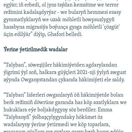
egýär; iň erbedi, ol jyns taýdan kemsitme we terror
režimini kadalaşdyrýar - we bularyň hemmesi esasy
gymmatlyklaryň we uzak möhletli howpsuzlygyň
hasabyna migrasiýa boýunça gysga möhletli 'çözgüt'
üçin edilýär” diýip, Ghafori belledi.
Ýerine ýetirilmedik wadalar
“Talyban”, söweşijiler häkimiýetden agdarylandan
ýigrimi ýyl soň, halkara güýçleri 2021-nji ýylyň awgust
aýynda Owganystandan çykanda häkimiýeti ele saldy.
“Talyban” liderleri owganlaryň öň häkimiýetde bolan
berk režimiň döwrüne garanda has köp azatlyklara we
hukuklara eýe boljakdygyny söz berdiler. Emma
“Talybanyň” ýolbaşçylygyndaky hökümet öz
wadalaryny ýerine ýetirmedi we köp toparlara,