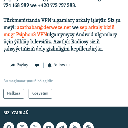
724 168 989 we +420 773 797 383.
Türkmenistanda VPN ulgamlary arkaly işleýär. Siz şu
meýl:
azathabar@derweze.net
we
sep arkaly biziň
mugt Psiphon3 VPN
ulgamymyzy Android ulgamlary
üçin ýükläp bilersiňiz. Azatlyk Radiosy siziň
şahsyýetiňiziň doly gizlinligini kepillendirýär.
Paýlaş
Follow us
Bu maglumat şunuň bölegidir
Halkara
Gözýetim
BIZI YZARLAŇ