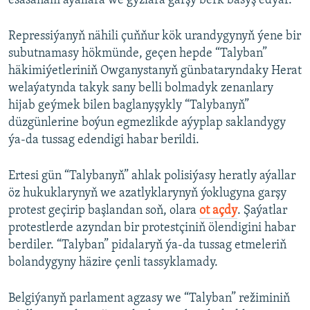
esasanam aýallara we gyzlara garşy berk basyş edýär.
Repressiýanyň nähili çuňňur kök urandygynyň ýene bir
subutnamasy hökmünde, geçen hepde “Talyban”
häkimiýetleriniň Owganystanyň günbataryndaky Herat
welaýatynda takyk sany belli bolmadyk zenanlary
hijab geýmek bilen baglanyşykly “Talybanyň”
düzgünlerine boýun egmezlikde aýyplap saklandygy
ýa-da tussag edendigi habar berildi.
Ertesi gün “Talybanyň” ahlak polisiýasy heratly aýallar
öz hukuklarynyň we azatlyklarynyň ýoklugyna garşy
protest geçirip başlandan soň, olara
ot açdy
. Şaýatlar
protestlerde azyndan bir protestçiniň ölendigini habar
berdiler. “Talyban” pidalaryň ýa-da tussag etmeleriň
bolandygyny häzire çenli tassyklamady.
Belgiýanyň parlament agzasy we “Talyban” režiminiň