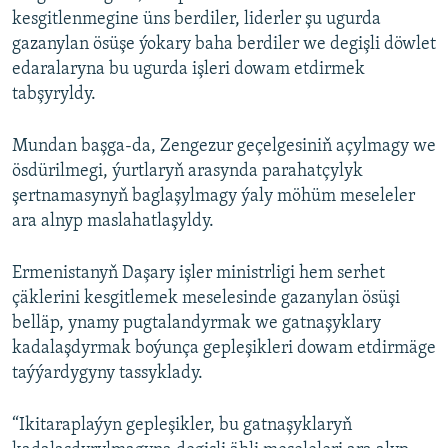
kesgitlenmegine üns berdiler, liderler şu ugurda
gazanylan ösüşe ýokary baha berdiler we degişli döwlet
edaralaryna bu ugurda işleri dowam etdirmek
tabşyryldy.
Mundan başga-da, Zengezur geçelgesiniň açylmagy we
ösdürilmegi, ýurtlaryň arasynda parahatçylyk
şertnamasynyň baglaşylmagy ýaly möhüm meseleler
ara alnyp maslahatlaşyldy.
Ermenistanyň Daşary işler ministrligi hem serhet
çäklerini kesgitlemek meselesinde gazanylan ösüşi
belläp, ynamy pugtalandyrmak we gatnaşyklary
kadalaşdyrmak boýunça gepleşikleri dowam etdirmäge
taýýardygyny tassyklady.
“Ikitaraplaýyn gepleşikler, bu gatnaşyklaryň