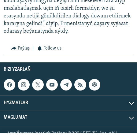
kadalaşdyrylmagyna degişli ähli meseleleri ara alyp
maslahatlaşmak üçin iň täsirli formatdyr, we şu
esasynda netijä gönükdirilen dialogy dowam etdirmek
kararyna gelindi” diýip, Ermenistanyň daşary syýasat
edarasy beýanatynda aýtdy.
Paýlaş
Follow us
BIZI YZARLAŇ
HYZMATLAR
MAGLUMAT
Azat Ýewropa/Azatlyk Radiosy © 2026 RFE/RL, Inc. Ähli