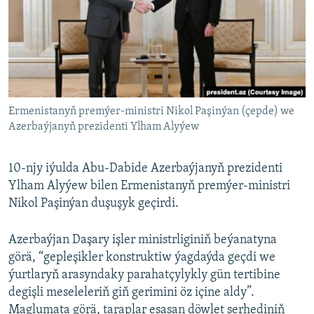
AÝ/AR-nyň ähli saýtlary
Ermenistanyň premýer-ministri Nikol Paşinýan (çepde) we
Azerbaýjanyň prezidenti Ylham Alyýew
10-njy iýulda Abu-Dabide Azerbaýjanyň prezidenti
Ylham Alyýew bilen Ermenistanyň premýer-ministri
Nikol Paşinýan duşuşyk geçirdi.
Azerbaýjan Daşary işler ministrliginiň beýanatyna
görä, “gepleşikler konstruktiw ýagdaýda geçdi we
ýurtlaryň arasyndaky parahatçylykly gün tertibine
degişli meseleleriň giň gerimini öz içine aldy”.
Maglumata görä, taraplar esasan döwlet serhediniň