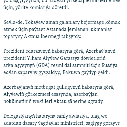
ýolbaşçylygynda, bu hadysanyň sebäplerini derňemek
üçin, ýörite komissiýa döretdi.
Şeýle-de, Tokaýew aman galanlary bejermäge kömek
etmek üçin paýtagt Astanada jemlenen lukmanlar
toparyny Aktaua ibermegi tabşyrdy.
Prezident edarasynyň habaryna görä, Azerbaýjanyň
prezidenti Ylham Alyýew Garaşsyz döwletleriň
arkalaşygynyň (GDA) resmi däl sammiti üçin Russiýa
edýän saparyny gysgaldyp, Bakuwa gaýdyp geldi.
Azerbaýjanyň metbugat gullugynyň habaryna görä,
Alyýewiň görkezmesi esasynda, azerbaýjan
hökümetiniň wekilleri Aktau şäherine ugrady.
Delegasiýanyň hataryna sanly awiasiýa, ulag we
adatdan daşary ýagdaýlar ministrleri, saglygy goraýyş