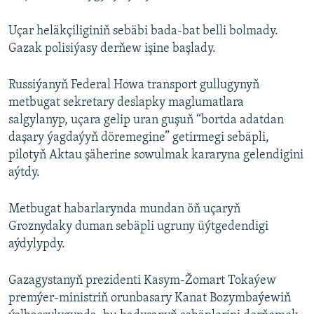
Uçar heläkçiliginiň sebäbi bada-bat belli bolmady.
Gazak polisiýasy derňew işine başlady.
Russiýanyň Federal Howa transport gullugynyň
metbugat sekretary deslapky maglumatlara
salgylanyp, uçara gelip uran guşuň “bortda adatdan
daşary ýagdaýyň döremegine” getirmegi sebäpli,
pilotyň Aktau şäherine sowulmak kararyna gelendigini
aýtdy.
Metbugat habarlarynda mundan öň uçaryň
Groznydaky duman sebäpli ugruny üýtgedendigi
aýdylypdy.
Gazagystanyň prezidenti Kasym-Žomart Tokaýew
premýer-ministriň orunbasary Kanat Bozymbaýewiň