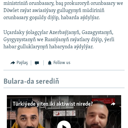
ministriniň orunbasary, baş prokuroryň orunbasary we
Döwlet raýat awiasiýasy gullugynyň müdiriniň
orunbasary goşuldy diýip, habarda aýdylýar.
Uçardaky ýolagçylar Azerbaýjanyň, Gazagystanyň,
Gyrgyzystanyň we Russiýanyň raýatlary diýip, ýerli
habar gulluklarynyň habarynda aýdylýar.
Paýlaş
Follow us
Bulara-da serediň
Türkiýede ýiten iki aktiwist nirede?
No media source currently available