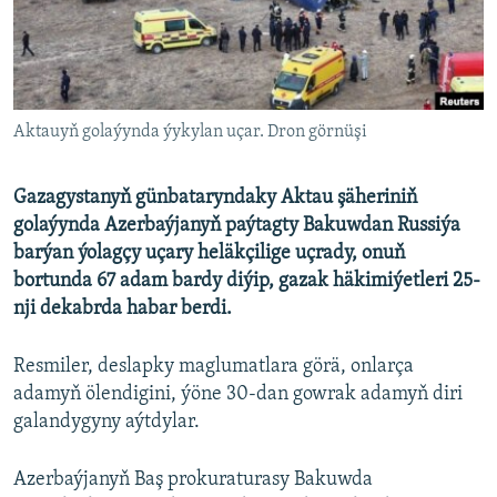
AÝ/AR-nyň ähli saýtlary
Aktauyň golaýynda ýykylan uçar. Dron görnüşi
Gazagystanyň günbataryndaky Aktau şäheriniň
golaýynda Azerbaýjanyň paýtagty Bakuwdan Russiýa
barýan ýolagçy uçary heläkçilige uçrady, onuň
bortunda 67 adam bardy diýip, gazak häkimiýetleri 25-
nji dekabrda habar berdi.
Resmiler, deslapky maglumatlara görä, onlarça
adamyň ölendigini, ýöne 30-dan gowrak adamyň diri
galandygyny aýtdylar.
Azerbaýjanyň Baş prokuraturasy Bakuwda