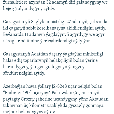
žurnalistlere azyndan 32 adamyň diri galandygyny we
bejergi alýandygyny aýtdy.
Gazagystanyň Saglyk ministrligi 27 adamyň, şol sanda
iki çaganyň sebit keselhanasyna äkidilendigini aýtdy.
Beýanatda 11 adamyň ýagdaýynyň agyrdygy we agyr
näsaglar bölümine ýerleşdirilendigi aýdylýar.
Gazagystanyň Adatdan daşary ýagdaýlar ministrligi
halas ediş toparlarynyň heläkçiligiň bolan ýerine
barandygyny, ýangyn gullugynyň ýangyny
söndürendigini aýtdy.
Azerbaýjan howa ýollary J2-8243 uçar belgisi bolan
“Embraer 190” uçarynyň Bakuwdan Çeçenistanyň
paýtagty Grozny şäherine uçandygyny, ýöne Aktaudan
takmynan üç kilometr uzaklykda gyssagly gonmaga
mejbur bolandygyny aýtdy.