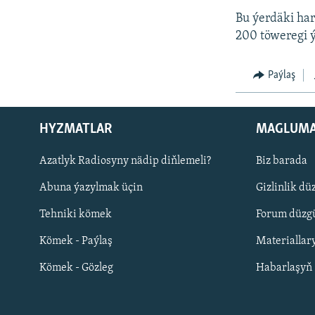
Bu ýerdäki har
200 töweregi ý
Paýlaş
HYZMATLAR
MAGLUM
Русский
Azatlyk Radiosyny nädip diňlemeli?
Biz barada
Abuna ýazylmak üçin
Gizlinlik dü
BIZI YZARLAŇ
Tehniki kömek
Forum düzgü
Kömek - Paýlaş
Materiallar
Kömek - Gözleg
Habarlaşyň
AÝ/AR-nyň ähli saýtlary