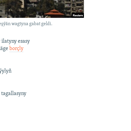
eşýän wagtyna gabat geldi.
 ilatyny esasy
rmäge
borçly
ýylyň
 tagallasyny