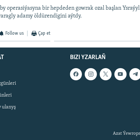
by operasiýasyna bir hepdeden gowrak ozal başlan Ysraýyl
aragly adamy öldürendigini aýtdy.
Follow us
Çap et
AT
BIZI YZARLAŇ
zgünleri
nleri
y ulanyş
Azat Ýewropa