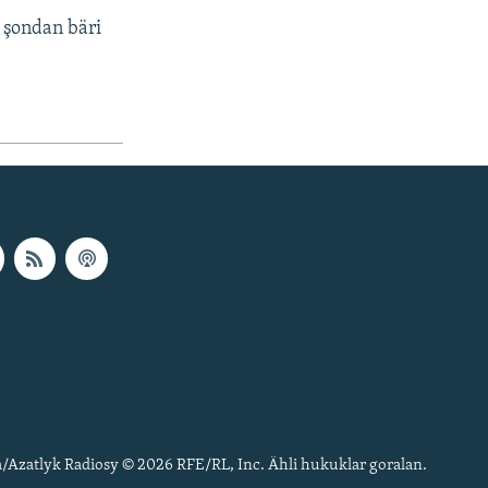
 şondan bäri
/Azatlyk Radiosy © 2026 RFE/RL, Inc. Ähli hukuklar goralan.