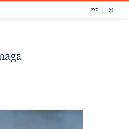
РУС
tmaga