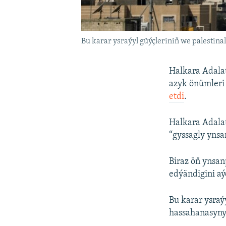
Bu karar ysraýyl güýçleriniň we palestin
Halkara Adalat
azyk önümleri 
etdi
.
Halkara Adala
“gyssagly yns
Biraz öň ynsa
edýändigini aý
Bu karar ysraý
hassahanasyny