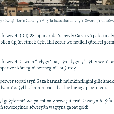
aly söweşijileriň Gazanyň Al Şifa hassahanasynyň töwereginde söw
 kazyýeti (ICJ) 28-nji martda Ysraýyly Gazanyň palestinaly
bilen üpjün etmek üçin ähli zerur we netijeli çäreleri gö
t kazyýeti Gazada “açlygyň başlaýandygyny” aýtdy we Ysra
anperwer kömegini bermegini” buýurdy.
nperwer toparlaryň Gaza barmak mümkinçiligini giňeltmek
dýan Ysraýyl bu karara bada-bat hiç bir jogap bermedi.
yl güýçleriniň we palestinaly söweşijileriň Gazanyň Al Şifa
ň töwereginde söweşýän wagtyna gabat geldi.