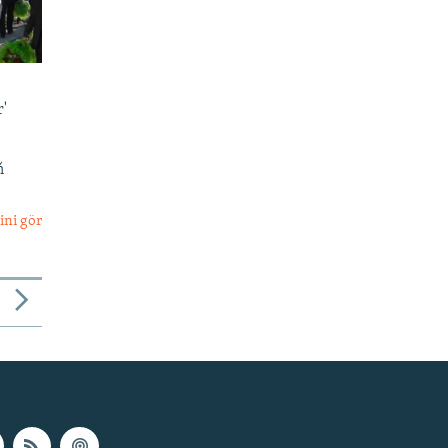
'
ň
ini gör