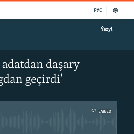
РУС
Ýazyl
ň adatdan daşary
gdan geçirdi'
EMBED
able