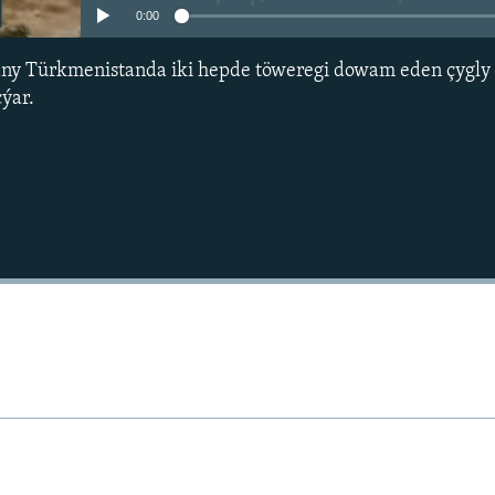
0:00
y Türkmenistanda iki hepde töweregi dowam eden çygly
çýar.