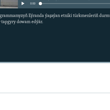
0:00
grammamyzyň Eýranda ýaşaýan etniki türkmenleriň dur
r tapgyry dowam edýär.