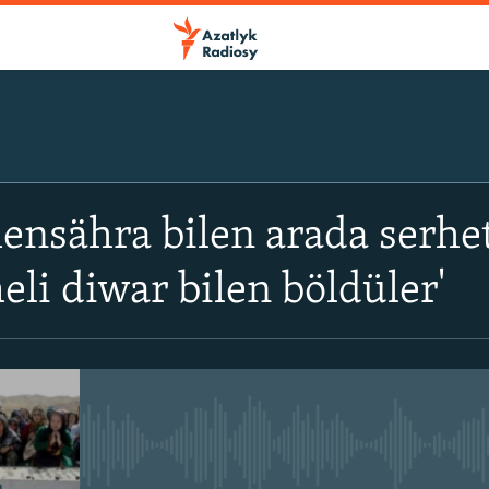
ÝAZYL
nsähra bilen arada serhe
ITune-ler
eli diwar bilen böldüler'
Spotify
Ýazyl
No media source currently avail