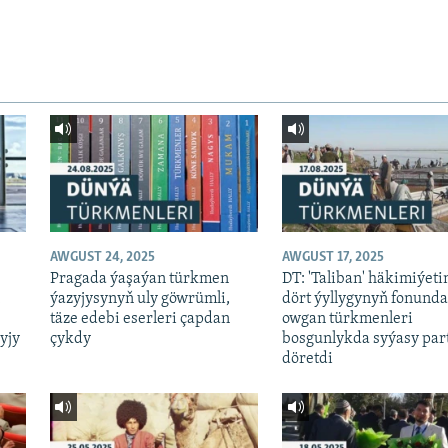
AWGUST 24, 2025
AWGUST 17, 2025
Pragada ýaşaýan türkmen
DT: 'Taliban' häkimiýeti
n
ýazyjysynyň uly göwrümli,
dört ýyllygynyň fonunda
täze edebi eserleri çapdan
owgan türkmenleri
yjy
çykdy
bosgunlykda syýasy par
döretdi