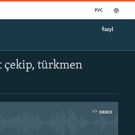
РУС
Ýazyl
t çekip, türkmen
EMBED
able