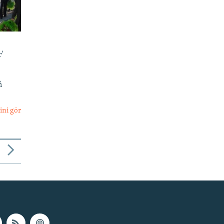
'
ň
ini gör