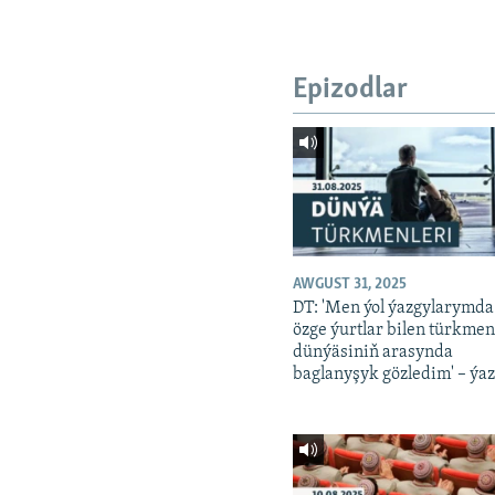
Epizodlar
AWGUST 31, 2025
DT: 'Men ýol ýazgylarymda
özge ýurtlar bilen türkme
dünýäsiniň arasynda
baglanyşyk gözledim' – ýaz