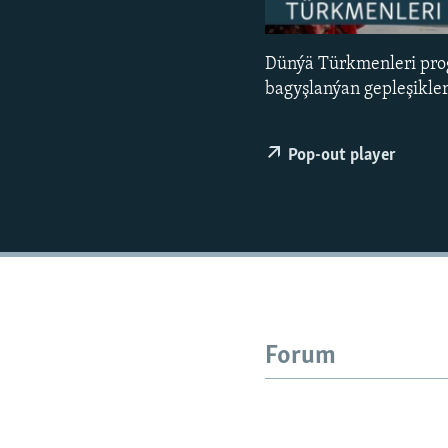
Dünýä Türkmenleri pro
bagyşlanýan gepleşikle
Pop-out player
Forum