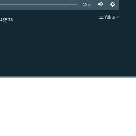
15:00
Ýükle
muşyna
EMBED