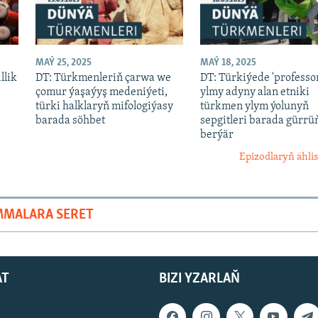
MAÝ 25, 2025
MAÝ 18, 2025
llik
DT: Türkmenleriň çarwa we
DT: Türkiýede 'professor
çomur ýaşaýyş medeniýeti,
ylmy adyny alan etniki
türki halklaryň mifologiýasy
türkmen ylym ýolunyň
'
barada söhbet
sepgitleri barada gürrü
berýär
Epizodlaryň ählis
MMALARA SERET
AT
BIZI YZARLAŇ