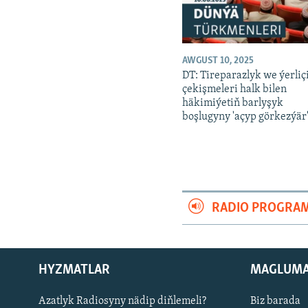
AWGUST 10, 2025
DT: Tireparazlyk we ýerliçi
çekişmeleri halk bilen
häkimiýetiň barlyşyk
boşlugyny 'açyp görkezýär
RADIO PROGRA
HYZMATLAR
MAGLUM
Русский
Azatlyk Radiosyny nädip diňlemeli?
Biz barada