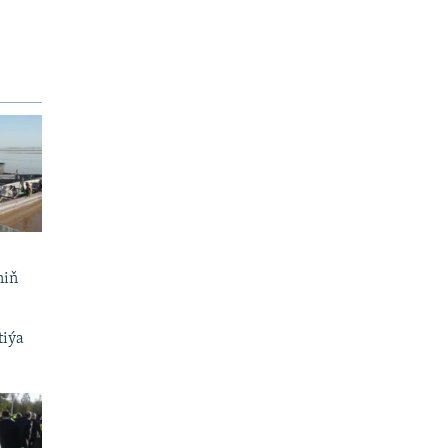
niň
tiýa