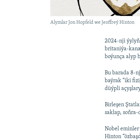
Alymlar Jon Hopfeld we Jeoffreý Hinton
2024-nji ýylyň
britaniýa-kana
boýunça alyp ba
Bu barada 8-n
baýrak “iki fi
düýpli açyşlar
Birleşen Ştatl
saklap, soňra-
Nobel eminler 
Hinton “özbaş