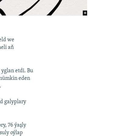
eld we
eli aň
yglan etdi. Bu
i mümkin eden
.
ld galyplary
ry, 76 ýaşly
suly oýlap