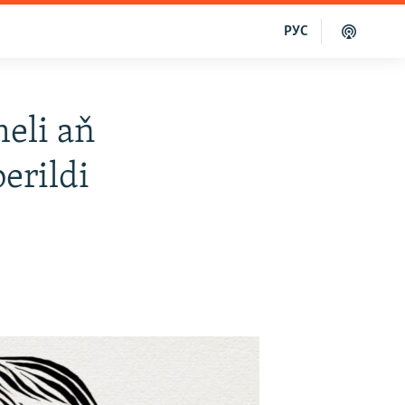
РУС
eli aň
erildi