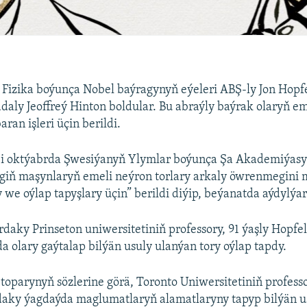
 Fizika boýunça Nobel baýragynyň eýeleri ABŞ-ly Jon Hopf
daly Jeoffreý Hinton boldular. Bu abraýly baýrak olaryň em
ran işleri üçin berildi.
ji oktýabrda Şwesiýanyň Ylymlar boýunça Şa Akademiýasy 
zigiň maşynlaryň emeli neýron torlary arkaly öwrenmegin
y we oýlap tapyşlary üçin” berildi diýip, beýanatda aýdylýar
ardaky Prinseton uniwersitetiniň professory, 91 ýaşly Hopfe
da olary gaýtalap bilýän usuly ulanýan tory oýlap tapdy.
toparynyň sözlerine görä, Toronto Uniwersitetiniň professo
daky ýagdaýda maglumatlaryň alamatlaryny tapyp bilýän u