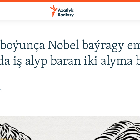
 boýunça Nobel baýragy em
a iş alyp baran iki alyma b
4