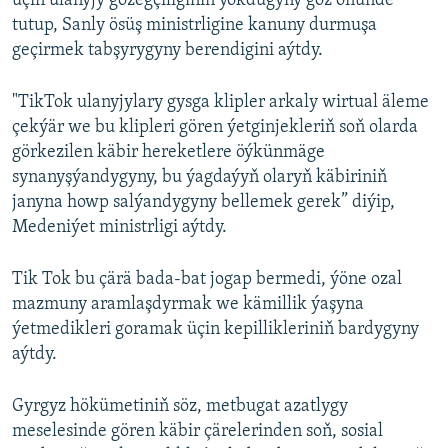
üçin ulanyjy gözegçiliginiň ýokdugyny göz öňünde
tutup, Sanly ösüş ministrligine kanuny durmuşa
geçirmek tabşyrygyny berendigini aýtdy.
"TikTok ulanyjylary gysga klipler arkaly wirtual äleme
çekýär we bu klipleri gören ýetginjekleriň soň olarda
görkezilen käbir hereketlere öýkünmäge
synanyşýandygyny, bu ýagdaýyň olaryň käbiriniň
janyna howp salýandygyny bellemek gerek” diýip,
Medeniýet ministrligi aýtdy.
Tik Tok bu çärä bada-bat jogap bermedi, ýöne ozal
mazmuny aramlaşdyrmak we kämillik ýaşyna
ýetmedikleri goramak üçin kepillikleriniň bardygyny
aýtdy.
Gyrgyz hökümetiniň söz, metbugat azatlygy
meselesinde gören käbir çärelerinden soň, sosial