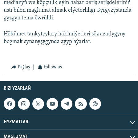
medianyň we köpçülikleýin habar beriş serişdeleriniň
üsti bilen maglumat almak elýeterliligi Gyrgyzystanda
gyzgyn tema öwrüldi.
Hökümet tankytçylary häkimiýetleri söz azatlygyny
bogmak synanyşygynda aýyplaýarlar.
Paýlaş
Follow us
BIZI YZARLAŇ
HYZMATLAR
MAGLUMAT