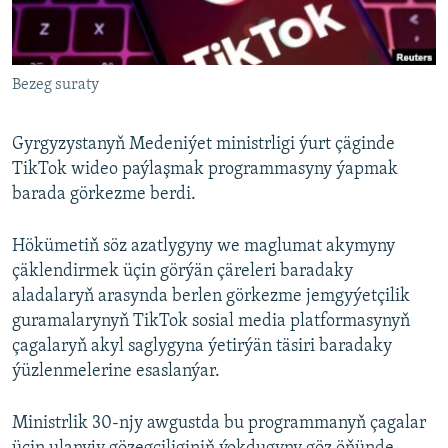
AÝ/AR-nyň ähli saýtlary
Bezeg suraty
Gyrgyzystanyň Medeniýet ministrligi ýurt çäginde
TikTok wideo paýlaşmak programmasyny ýapmak
barada görkezme berdi.
Hökümetiň söz azatlygyny we maglumat akymyny
çäklendirmek üçin görýän çäreleri baradaky
aladalaryň arasynda berlen görkezme jemgyýetçilik
guramalarynyň TikTok sosial media platformasynyň
çagalaryň akyl saglygyna ýetirýän täsiri baradaky
ýüzlenmelerine esaslanýar.
Ministrlik 30-njy awgustda bu programmanyň çagalar