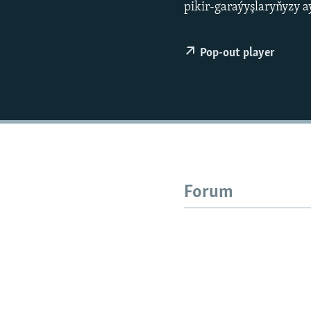
pikir-garaýyşlaryňyzy 
Pop-out player
Forum