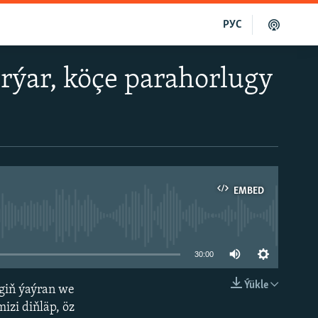
РУС
rýar, köçe parahorlugy
EMBED
able
30:00
Ýükle
giň ýaýran we
EMBED
izi diňläp, öz