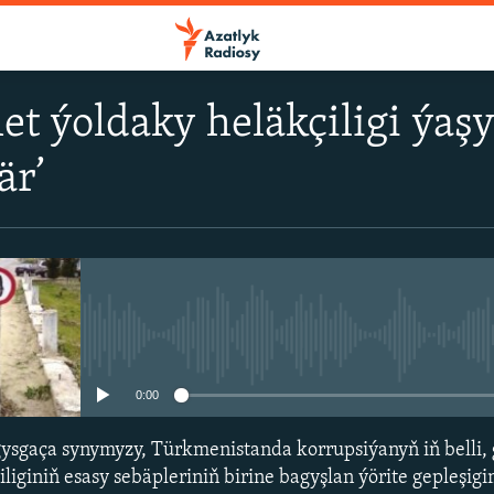
t ýoldaky heläkçiligi ýaşy
är’
No media source currently avail
0:00
sgaça synymyzy, Türkmenistanda korrupsiýanyň iň belli, 
iginiň esasy sebäpleriniň birine bagyşlan ýörite gepleşigim