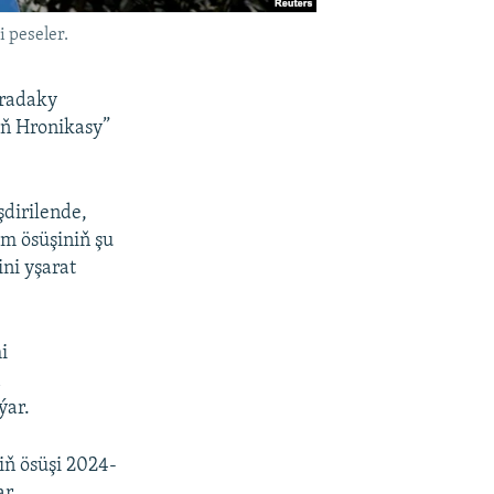
 peseler.
aradaky
yň Hronikasy”
dirilende,
m ösüşiniň şu
ini yşarat
i
ň
ýar.
iň ösüşi 2024-
ar.