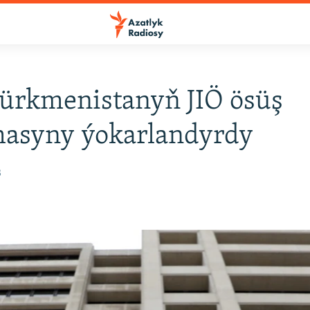
ürkmenistanyň JIÖ ösüş
masyny ýokarlandyrdy
3