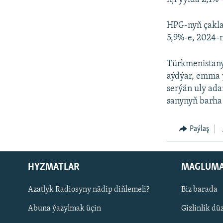
HPG-nyň çakla
5,9%-e, 2024-n
Türkmenistany
aýdýar, emma 
serýän uly ada
sanynyň barha 
Paýlaş
HYZMATLAR
MAGLUM
Русский
Azatlyk Radiosyny nädip diňlemeli?
Biz barada
Abuna ýazylmak üçin
Gizlinlik dü
BIZI YZARLAŇ