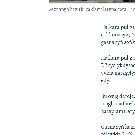
Gaznanyň häzirki çaklamalaryna görä, Türk
Halkara pul g
çaklamasyny 2
gaznanyň soňk
Halkara pul g
Dünýä ykdysad
ýylda garaşylý
edýär.
Bu ösüş derej
maglumatlarda
hasaplamalaryn
Gaznanyň häzi
nji ýylda 2,1% 