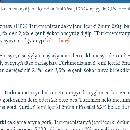
menistanyň jemi içerki önümiň ösüşi 2024-nji ýylda 2,1% -e çenli
aznasy (HPG) Türkmenistandaky jemi içerki önüm ösüşi b
,1%-den 2,5%-e çenli ýokarlandyrdy diýip, “Türkmenistan
y synyna salgylanyp
habar berýär
.
aznasynyň şu ýylyň maý aýynda eden çaklamasy bilen deňeş
y synynyň täze barlaglary Türkmenistanyň jemi içerki önü
an derejesiniň 2,1% -den 2,5% -e çenli ýokarlanyp biljekdig
esi Türkmenistanyň hökümeti tarapyndan yglan edilen resm
 görkezilen derejeden 2,5 esse pes. Türkmen hökümetini
a görä, ýurduň jemi içerki önüminiň ösüşi 6,2% bolup dur
rki çaklamalaryna görä, Türkmenistanyň jemi içerki önüm
-e çenli peseler, 2028-nji ýylda bolsa 1,9% -e çenli aşak gaç