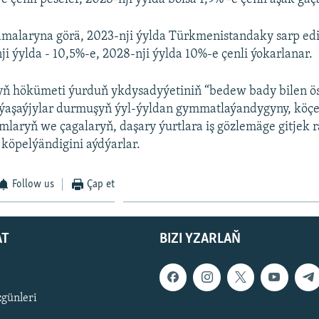
malaryna görä, 2023-nji ýylda Türkmenistandaky sarp edi
ji ýylda - 10,5%-e, 2028-nji ýylda 10%-e çenli ýokarlanar.
ň hökümeti ýurduň ykdysadyýetiniň “bedew bady bilen ös
ýaşaýjylar durmuşyň ýyl-ýyldan gymmatlaýandygyny, köçe
mlaryň we çagalaryň, daşary ýurtlara iş gözlemäge gitjek r
köpelýändigini aýdýarlar.
Follow us
Çap et
AT
BIZI YZARLAŇ
zgünleri