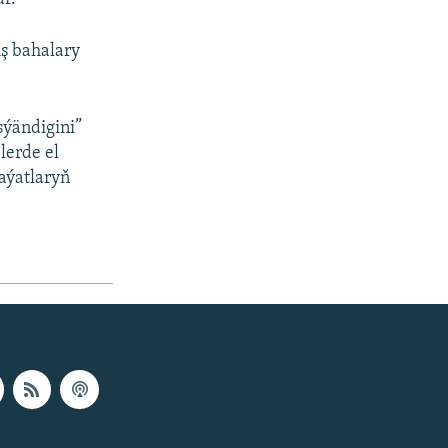
ş bahalary
ýändigini”
lerde el
aýatlaryň