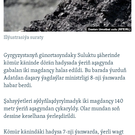
AÝ/AR-nyň ähli saýtlary
Illýustrasiýa suraty
Gyrgyzystanyň günortasyndaky Suluktu şäherinde
kömür käninde dörän hadysada ýeriň aşagynda
gabalan iki magdançy halas edildi. Bu barada ýurduň
Adatdan daşary ýagdaýlar ministrligi 8-nji ýanwarda
habar berdi.
Şahsyýetleri aýdyňlaşdyrylmadyk iki magdançy 140
metr ýeriň aşagyndan çykaryldy. Olar mundan soň
dessine keselhana ýerleşdirildi.
Kömür känindäki hadysa 7-nji ýanwarda, ýerli wagt