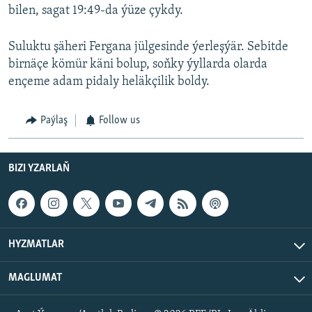
bilen, sagat 19:49-da ýüze çykdy.
Suluktu şäheri Fergana jülgesinde ýerleşýär. Sebitde
birnäçe kömür käni bolup, soňky ýyllarda olarda
ençeme adam pidaly heläkçilik boldy.
Paýlaş
Follow us
BIZI YZARLAŇ
HYZMATLAR
MAGLUMAT