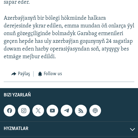
sapar eder.
Azerbaýjanyň bir bölegi hökmünde halkara
derejesinde ykrar edilen, emma mundan öň onlarça ýyl
onuň gözegçiliginde bolmadyk Garabag ermenileri
geçen hepde has uly azerbaýjan goşunynyň 24 sagatlap
dowam eden harby operasiýasyndan soň, atyşygy bes
etmäge mejbur edildi.
Paýlaş
Follow us
BIZI YZARLAŇ
HYZMATLAR