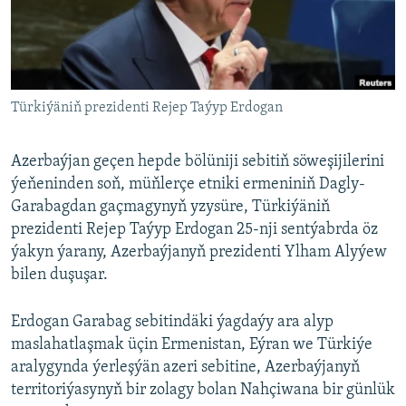
AÝ/AR-nyň ähli saýtlary
Türkiýäniň prezidenti Rejep Taýyp Erdogan
Azerbaýjan geçen hepde bölüniji sebitiň söweşijilerini
ýeňeninden soň, müňlerçe etniki ermeniniň Dagly-
Garabagdan gaçmagynyň yzysüre, Türkiýäniň
prezidenti Rejep Taýyp Erdogan 25-nji sentýabrda öz
ýakyn ýarany, Azerbaýjanyň prezidenti Ylham Alyýew
bilen duşuşar.
Erdogan Garabag sebitindäki ýagdaýy ara alyp
maslahatlaşmak üçin Ermenistan, Eýran we Türkiýe
aralygynda ýerleşýän azeri sebitine, Azerbaýjanyň
territoriýasynyň bir zolagy bolan Nahçiwana bir günlük