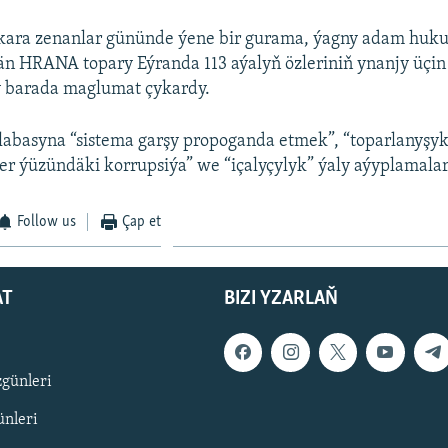
lkara zenanlar gününde ýene bir gurama, ýagny adam huk
än HRANA topary Eýranda 113 aýalyň özleriniň ynanjy üçi
 barada maglumat çykardy.
labasyna “sistema garşy propoganda etmek”, “toparlanyşy
er ýüzündäki korrupsiýa” we “içalyçylyk” ýaly aýyplamalar
Follow us
Çap et
AT
BIZI YZARLAŇ
zgünleri
nleri