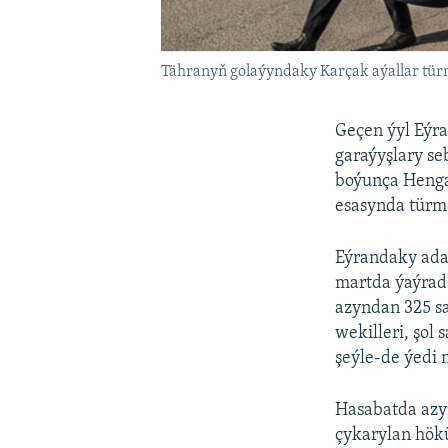
Tähranyň golaýyndaky Karçak aýallar türm
Geçen ýyl Eýra
garaýyşlary se
boýunça Hengaw
esasynda türme
Eýrandaky ada
martda ýaýrad
azyndan 325 sa
wekilleri, şol 
şeýle-de ýedi
Hasabatda azyn
çykarylan hök