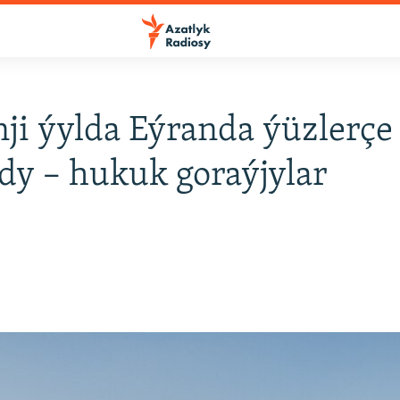
ji ýylda Eýranda ýüzlerçe 
dy – hukuk goraýjylar