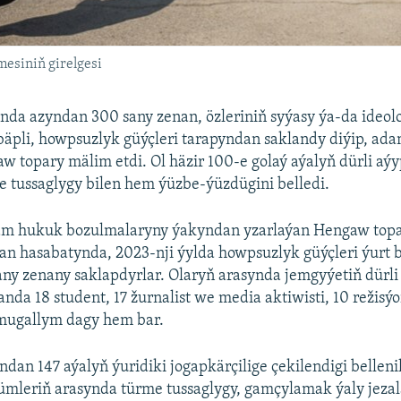
esiniň girelgesi
nda azyndan 300 sany zenan, özleriniň syýasy ýa-da ideol
bäpli, howpsuzlyk güýçleri tarapyndan saklandy diýip, ad
 topary mälim etdi. Ol häzir 100-e golaý aýalyň dürli aý
 tussaglygy bilen hem ýüzbe-ýüzdügini belledi.
m hukuk bozulmalaryny ýakyndan yzarlaýan Hengaw topa
an hasabatynda, 2023-nji ýylda howpsuzlyk güýçleri ýurt 
ny zenany saklapdyrlar. Olaryň arasynda jemgyýetiň dürli
sanda 18 student, 17 žurnalist we media aktiwisti, 10 režisýo
 mugallym dagy hem bar.
dan 147 aýalyň ýuridiki jogapkärçilige çekilendigi belleni
ümleriň arasynda türme tussaglygy, gamçylamak ýaly jezal