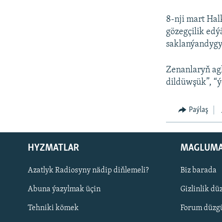
8-nji mart Ha
gözegçilik edý
saklanýandygy
Zenanlaryň ag
dildüwşük”, “ý
Paýlaş
HYZMATLAR
MAGLUM
Русский
Azatlyk Radiosyny nädip diňlemeli?
Biz barada
Abuna ýazylmak üçin
Gizlinlik dü
BIZI YZARLAŇ
Tehniki kömek
Forum düzgü