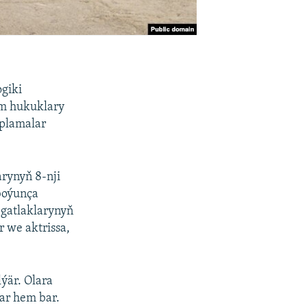
ogiki
am hukuklary
yplamalar
rynyň 8-nji
boýunça
 gatlaklarynyň
r we aktrissa,
lýär. Olara
ar hem bar.