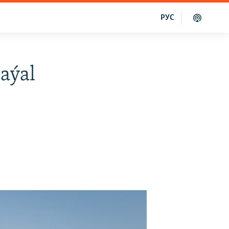
РУС
aýal