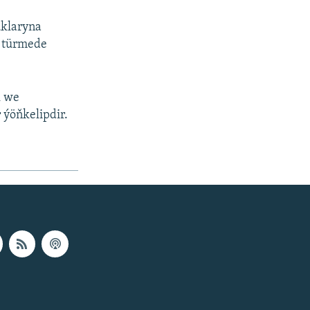
uklaryna
n türmede
k we
 ýöňkelipdir.