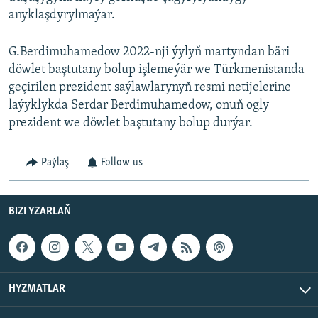
anyklaşdyrylmaýar.
G.Berdimuhamedow 2022-nji ýylyň martyndan bäri
döwlet baştutany bolup işlemeýär we Türkmenistanda
geçirilen prezident saýlawlarynyň resmi netijelerine
laýyklykda Serdar Berdimuhamedow, onuň ogly
prezident we döwlet baştutany bolup durýar.
Paýlaş
Follow us
BIZI YZARLAŇ
HYZMATLAR