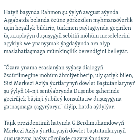
Hatyň başynda Rahmon şu ýylyň awgust aýynda
Aşgabatda bolanda özüne görkezilen myhmansöýerlik
üçin hoşallyk bildirip, türkmen paýtagtynda geçirilen
üçtaraplaýyn duşuşygyň sebitiň möhüm meselelerini
açyklyk we ynanyşmak ýagdaýynda ara alyp
maslahatlaşmaga mümkinçilik berendigini belleýär.
“Özara ynama esaslanýan syýasy dialogyň
ösdürilmegine möhüm ähmiýet berip, uly şatlyk bilen,
Sizi Merkezi Aziýa ýurtlarynyň döwlet Baştutanlarynyň
şu ýylyň 14-nji sentýabrynda Duşenbe şäherinde
geçiriljek bäşinji ýubileý konsultatiw duşuşygyna
gatnaşmaga çagyrýaryn” diýip, hatda aýdylýar.
Täjik prezidentiniň hatynda G.Berdimuhamdowyň
Merkezi Aziýa ýurtlarynyň döwlet baştutanlarynyň
duşuşygyna haýsy görnüşde çagyrylýandygy