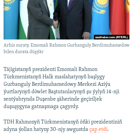
AÝ/AR-nyň ähli saýtlary
Arhis suraty. Emomali Rahmon Gurbanguly Berdimuhamedow
bilen durata düşýär
Täjigistanyň prezidenti Emomali Rahmon
Türkmenistanyň Halk maslahatynyň başlygy
Gurbanguly Berdimuhamedowy Merkezi Aziýa
ýurtlarynyň döwlet Baştutanlarynyň şu ýylyň 14-nji
sentýabrynda Duşenbe şäherinde geçiriljek
duşuşygyna gatnaşmaga çagyrdy.
TDH Rahmonyň Türkmenistanyň öňki prezidentiniň
adyna ýollan hatyny 30-njy awgustda
çap etdi
.