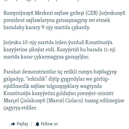
Rumyniýanyň Merkezi saýlaw geňeşi (CEB) Jorjeskunyň
prezident saýlawlaryna gatnaşmagyny ret etmek
baradaky karary 9-njy martda çykardy.
Jorjesku 10-njy martda irden ýurduň Konstitusiýa
kazyýetine şikaýat etdi. Kazyýetiň bu barada 11-nji
martda karar çykarmagyna garaşylýar.
Parahat demonstrantlar üç reňkli rumyn baýdagyny
galgadyp, “erkinlik” diýip gygyrdylar we görlüp-
eşidilmedik saýlaw tolgunyşyklary wagtynda
Konstitusiýa kazyýetini goldaýan premýer-ministr
Marçel Çiolakunyň (Marcel Ciolacu) tussag edilmegine
çagyryş etdiler.
Paýlaş
Follow us