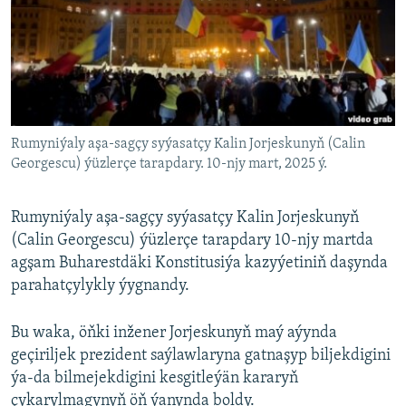
AÝ/AR-nyň ähli saýtlary
Rumyniýaly aşa-sagçy syýasatçy Kalin Jorjeskunyň (Calin
Georgescu) ýüzlerçe tarapdary. 10-njy mart, 2025 ý.
Rumyniýaly aşa-sagçy syýasatçy Kalin Jorjeskunyň
(Calin Georgescu) ýüzlerçe tarapdary 10-njy martda
agşam Buharestdäki Konstitusiýa kazyýetiniň daşynda
parahatçylykly ýygnandy.
Bu waka, öňki inžener Jorjeskunyň maý aýynda
geçiriljek prezident saýlawlaryna gatnaşyp biljekdigini
ýa-da bilmejekdigini kesgitleýän kararyň
çykarylmagynyň öň ýanynda boldy.