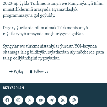
2023-nji ýylda Türkmenistanyň we Rumyniýanyň Bilim
ministrlikleriniň arasynda Hyzmatdaşlyk
programmasyna gol goýuldy.
Daşary ýurtlarda bilim almak Türkmenistanyň
raýatlarynyň arasynda meşhurlygyna galýar.
Synçylar we türkmenistanlylar ýurduň ÝOJ-larynda
okamaga isleg bildirýän raýatlardan uly möçberde para
talap edilýändigini nygtaýarlar.
Paýlaş
Follow us
BIZI YZARLAŇ