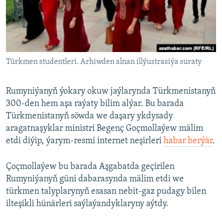
AÝ/AR-nyň ähli saýtlary
Türkmen studentleri. Arhiwden alnan illýustrasiýa suraty
Rumyniýanyň ýokary okuw jaýlarynda Türkmenistanyň
300-den hem aşa raýaty bilim alýar. Bu barada
Türkmenistanyň söwda we daşary ykdysady
aragatnaşyklar ministri Begenç Goçmollaýew mälim
etdi diýip, ýarym-resmi internet neşirleri
habar berýär
.
Çoçmollaýew bu barada Aşgabatda geçirilen
Rumyniýanyň güni dabarasynda mälim etdi we
türkmen talyplarynyň esasan nebit-gaz pudagy bilen
ilteşikli hünärleri saýlaýandyklaryny aýtdy.