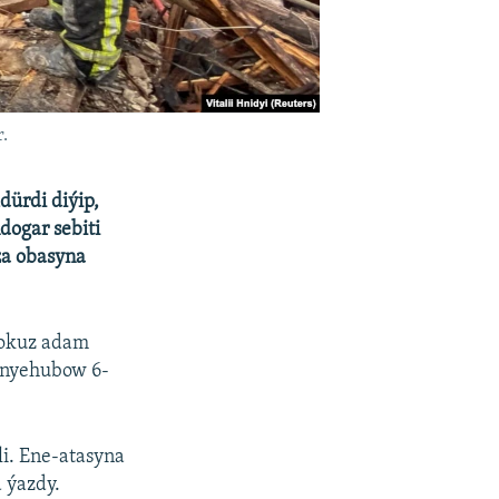
.
dürdi diýip,
dogar sebiti
oza obasyna
dokuz adam
Synyehubow 6-
i. Ene-atasyna
 ýazdy.