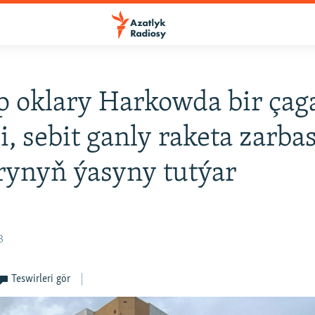
p oklary Harkowda bir çag
i, sebit ganly raketa zarb
rynyň ýasyny tutýar
3
Teswirleri gör