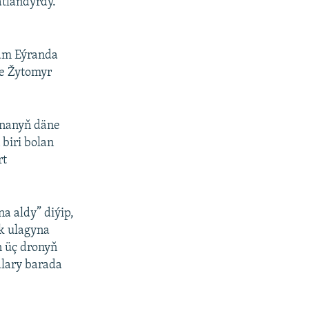
atlandyrdy.
.
şam Eýranda
we Žytomyr
inanyň däne
biri bolan
rt
a aldy” diýip,
k ulagyna
n üç dronyň
lary barada