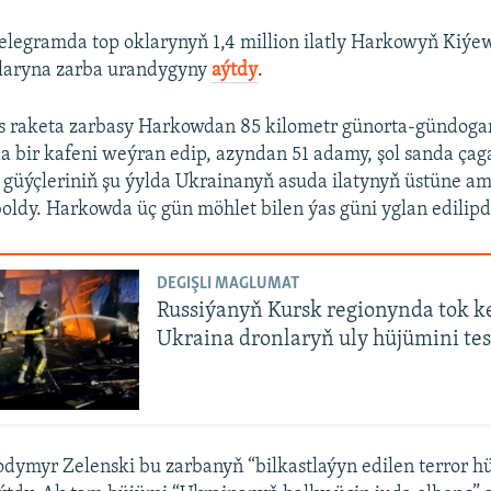
legramda top oklarynyň 1,4 million ilatly Harkowyň Kiýe
laryna zarba urandygyny
aýtdy
.
rus raketa zarbasy Harkowdan 85 kilometr günorta-gündoga
 bir kafeni weýran edip, azyndan 51 adamy, şol sanda çag
üýçleriniň şu ýylda Ukrainanyň asuda ilatynyň üstüne am
oldy. Harkowda üç gün möhlet bilen ýas güni yglan edilipd
DEGIŞLI MAGLUMAT
Russiýanyň Kursk regionynda tok ke
Ukraina dronlaryň uly hüjümini tes
dymyr Zelenski bu zarbanyň “bilkastlaýyn edilen terror h