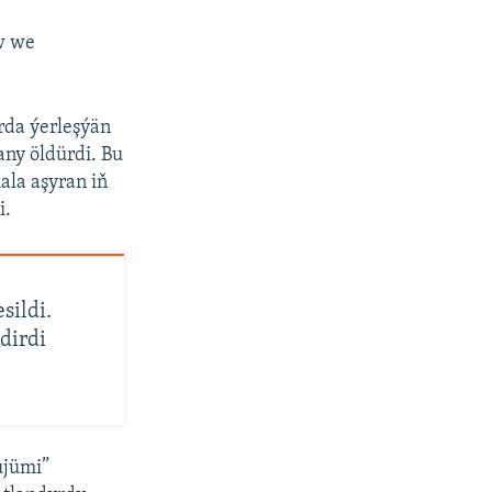
w we
rda ýerleşýän
any öldürdi. Bu
ala aşyran iň
i.
sildi.
dirdi
üjümi”