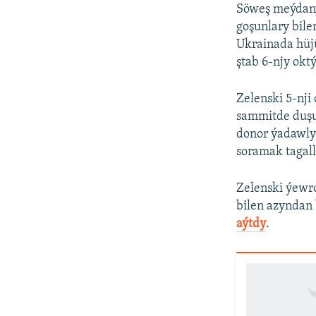
Söweş meýdany
goşunlary bil
Ukrainada hüjü
ştab 6-njy okt
Zelenski 5-nji
sammitde duşu
donor ýadawly
soramak tagall
Zelenski ýewro
bilen azyndan 
aýtdy
.