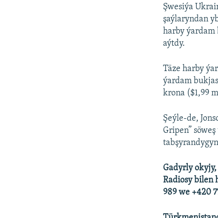
Şwesiýa Ukrain
şaýlaryndan yb
harby ýardam b
aýtdy.
Täze harby ýar
ýardam bukjas
krona ($1,99 m
Şeýle-de, Jon
Gripen” söweş
tabşyrandygyn
Gadyrly okyjy,
Radiosy bilen 
989 we +420 77
Türkmenistanda