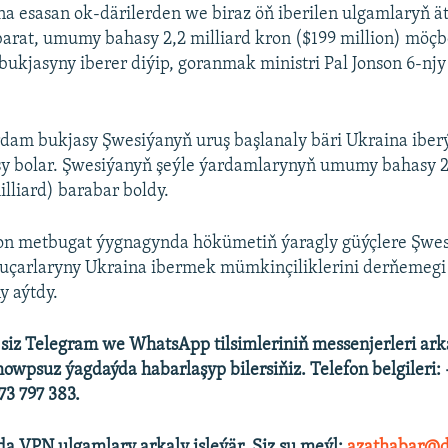
a esasan ok-därilerden we biraz öň iberilen ulgamlaryň ä
arat, umumy bahasy 2,2 milliard kron ($199 million) möçb
ukjasyny iberer diýip, goranmak ministri Pal Jonson 6-nj
dam bukjasy Şwesiýanyň uruş başlanaly bäri Ukraina iberý
y bolar. Şwesiýanyň şeýle ýardamlarynyň umumy bahasy 2
illiard) barabar boldy.
son metbugat ýygnagynda hökümetiň ýaragly güýçlere Şwes
 uçarlaryny Ukraina ibermek mümkinçiliklerini derňemegi
y aýtdy.
 siz Telegram we WhatsApp tilsimleriniň messenjerleri ark
howpsuz ýagdaýda habarlaşyp bilersiňiz. Telefon belgileri:
3 797 383.
 VPN ulgamlary arkaly işleýär. Siz şu
meýl:
azathabar@d