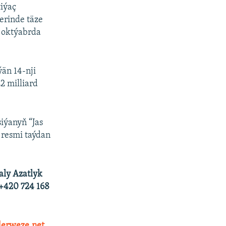
tiýaç
erinde täze
y oktýabrda
än 14-nji
2 milliard
iýanyň “Jas
 resmi taýdan
aly Azatlyk
 +420 724 168
erweze.net