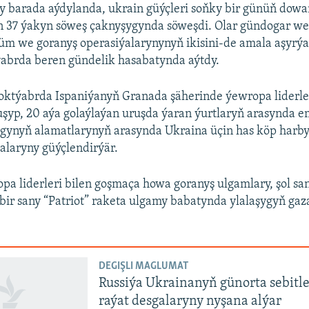
 barada aýdylanda, ukrain güýçleri soňky bir günüň dow
en 37 ýakyn söweş çaknyşygynda söweşdi. Olar gündogar we
m we goranyş operasiýalarynynyň ikisini-de amala aşyrýar
ýabrda beren gündelik hasabatynda aýtdy.
 oktýabrda Ispaniýanyň Granada şäherinde ýewropa liderler
şyp, 20 aýa golaýlaýan uruşda ýaran ýurtlaryň arasynda e
gynyň alamatlarynyň arasynda Ukraina üçin has köp harb
alaryny güýçlendirýär.
pa liderleri bilen goşmaça howa goranyş ulgamlary, şol s
bir sany “Patriot” raketa ulgamy babatynda ylalaşygyň ga
DEGIŞLI MAGLUMAT
Russiýa Ukrainanyň günorta sebitl
raýat desgalaryny nyşana alýar