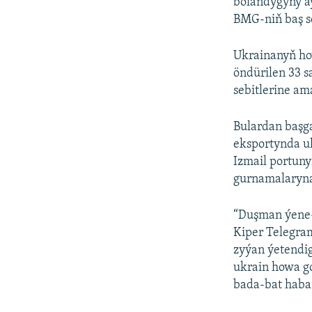
bolandygyny aý
BMG-niň baş s
Ukrainanyň ho
öndürilen 33 
sebitlerine a
Bulardan başg
eksportynda u
Izmail portun
gurnamalaryna 
“Duşman ýene-b
Kiper Telegr
zyýan ýetendig
ukrain howa g
bada-bat haba