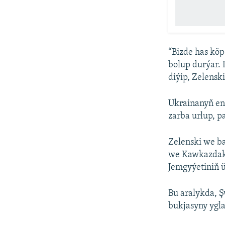
“Bizde has köp
bolup durýar. 
diýip, Zelenski
Ukrainanyň ene
zarba urlup, p
Zelenski we b
we Kawkazdaky
Jemgyýetiniň 
Bu aralykda, 
bukjasyny ygla