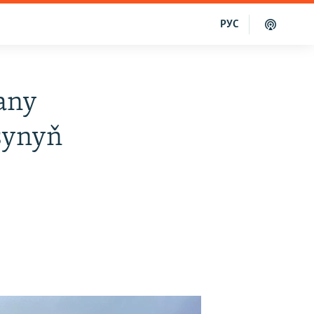
РУС
any
asynyň