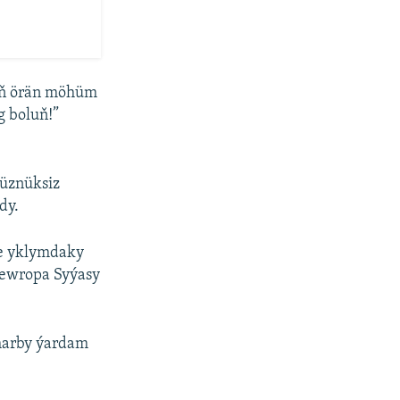
 öň örän möhüm
g boluň!”
 üznüksiz
dy.
de yklymdaky
Ýewropa Syýasy
 harby ýardam