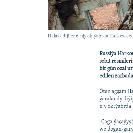
Halas edijiler 6-njy oktýabrda Harkowa ed
Russiýa Harkow
sebit resmiler
bir gün ozal u
edilen zarbada
Öten agşam Ha
ýaralandy diý
njy oktýabrda
“Çaga ýaşaýyş 
we dogan-gary