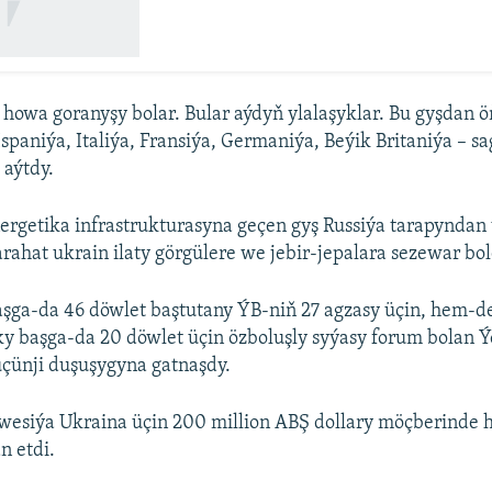
 howa goranyşy bolar. Bular aýdyň ylalaşyklar. Bu gyşdan
Ispaniýa, Italiýa, Fransiýa, Germaniýa, Beýik Britaniýa – sa
 aýtdy.
rgetika infrastrukturasyna geçen gyş Russiýa tarapyndan
arahat ukrain ilaty görgülere we jebir-jepalara sezewar bol
aşga-da 46 döwlet baştutany ÝB-niň 27 agzasy üçin, hem-
 başga-da 20 döwlet üçin özboluşly syýasy forum bolan 
üçünji duşuşygyna gatnaşdy.
Şwesiýa Ukraina üçin 200 million ABŞ dollary möçberinde
n etdi.