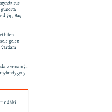
amynda rus
 günorta
 diýip, Baş
i bilen
mele gelen
y ýardam
anda Germaniýa
zanylandygyny
erindäki