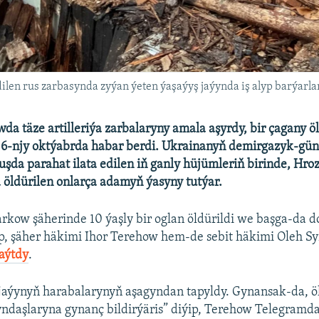
ilen rus zarbasynda zyýan ýeten ýaşaýyş jaýynda iş alyp barýarlar
da täze artilleriýa zarbalaryny amala aşyrdy, bir çagany öl
i 6-njy oktýabrda habar berdi. Ukrainanyň demirgazyk-gün
ruşda parahat ilata edilen iň ganly hüjümleriň birinde, Hr
 öldürilen onlarça adamyň ýasyny tutýar.
rkow şäherinde 10 ýaşly bir oglan öldürildi we başga-da 
ip, şäher häkimi Ihor Terehow hem-de sebit häkimi Oleh 
aýtdy
.
jaýynyň harabalarynyň aşagyndan tapyldy. Gynansak-da, öl
ndaşlaryna gynanç bildirýäris” diýip, Terehow Telegramda