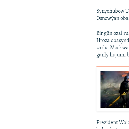
Synyehubow Te
Osnowýan oba
Bir gün ozal 
Hroza obasynda
zarba Moskwa g
ganly hüjümi b
Prezident Wolo