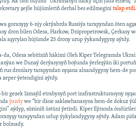
tdy. Ak tam hüjümi “Ukrainanyň halky üçin juda elhenç” 
ekretary şeýle hüjümleriň derhal bes edilmegini
talap etdi
wa goranyşy 6-njy oktýabrda Russiýa tarapyndan öten ag
sany dron bilen Odesa, Harkow, Dnipropetrowsk, Çerkasy 
mala aşyrylan hüjümde 25 drony urup ýykandygyny aýtdy.
a-da, Odesa sebitiniň häkimi Oleh Kiper Telegramda Ukra
lanýan we Dunaý derýasynyň boýunda ýerleşýän iki portuň 
yň rus dronlary tarapyndan nyşana alnandygyny hem-de po
zeper ýetendigini aýtdy.
ir gezek Izmaýil etrabynyň port insfrastrukturasyny nyşan
amda
ýazdy
we “bir däne saklawhanasyna hem-de dokuz ýü
ini” aýdyp, sözüniň üstüni ýetirdi. Kiper Eýranda öndürile
oranyşy tarapyndan urlup ýykylandygyny aýtdy. Adam pida
r bolmady.