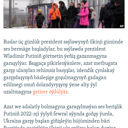
AÝ/AR-nyň ähli saýtlary
Ruslar üç günlük prezident saýlawynyň ilkinji gününde
ses bermäge başladylar, bu saýlawda prezident
Wladimir Putiniň görtnetin ýeňiş gazanmagyna
garaşylýar. Başgaça pikirlenýänlere, azat metbugata
garşy ulanylan rehimsiz basyşlar, islendik çynlakaý
garşydaşynyň bäsleşige goşulmagynyň gadagan
edilmegi onuň dolandyryşyny ýene alty ýyl
uzaltmagyna
getirer öýdülýär
.
Azat we adalatly bolmagyna garaşylmaýan ses berişlik
Putiniň 2022-nji ýylyň fewral aýynda goňşy ýurda,
Ukraina garşy başlan giňişleýin hüjüminden bäri