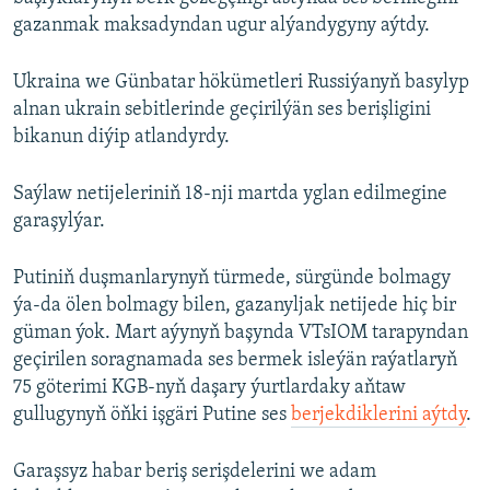
gazanmak maksadyndan ugur alýandygyny aýtdy.
Ukraina we Günbatar hökümetleri Russiýanyň basylyp
alnan ukrain sebitlerinde geçirilýän ses berişligini
bikanun diýip atlandyrdy.
Saýlaw netijeleriniň 18-nji martda yglan edilmegine
garaşylýar.
Putiniň duşmanlarynyň türmede, sürgünde bolmagy
ýa-da ölen bolmagy bilen, gazanyljak netijede hiç bir
güman ýok. Mart aýynyň başynda VTsIOM tarapyndan
geçirilen soragnamada ses bermek isleýän raýatlaryň
75 göterimi KGB-nyň daşary ýurtlardaky aňtaw
gullugynyň öňki işgäri Putine ses
berjekdiklerini aýtdy
.
Garaşsyz habar beriş serişdelerini we adam