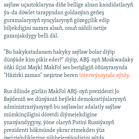
saýlaw uçastoklaryna diňe bellige alnan kandidatlaryň
ýa-da döwlet tarapyndan goldanýan geňeş
guramalarynyň synçylarynyň gözegçilik edip
biljekdigini nazara alsaň, onuň nähili netije
gazanjakdygy belli däl.
"Bu hakykatadanam hakyky saýlaw bolar diýip
dünýäde kim pikir eder?" diýip, ABŞ-nyň Moskwadaky
öňki ilçisi Maýkl MakFol ses berişligiň öňüsyrasynda
"Häzirki zaman" neşirine beren
interwýusynda aýtdy
.
Rus dilinde gürlän MakFol ABŞ-nyň prezidenti Jo
Baýdeniň we dünýäniň beýleki demokratiýalarynyň
administrasiýasynyň bu saýlawlar adalatly saýlaw
mümkinçiligini döretdi diýmejekdigine
ynanýandygyny, ýöne olaryň Putini Russiýanyň
prezidenti hökmünde ykrar etmekden ýüz
öwürjekdiklerine şübhelenýändigini aýtdy.