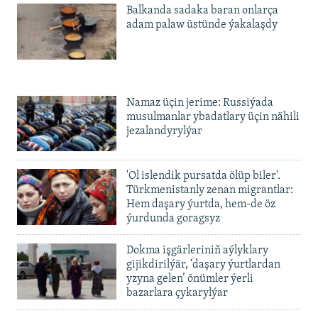
Balkanda sadaka baran onlarça
adam palaw üstünde ýakalaşdy
Namaz üçin jerime: Russiýada
musulmanlar ybadatlary üçin nähili
jezalandyrylýar
'Ol islendik pursatda ölüp biler'.
Türkmenistanly zenan migrantlar:
Hem daşary ýurtda, hem-de öz
ýurdunda goragsyz
Dokma işgärleriniň aýlyklary
gijikdirilýär, ‘daşary ýurtlardan
yzyna gelen’ önümler ýerli
bazarlara çykarylýar