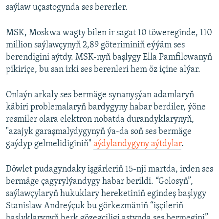
saýlaw uçastogynda ses bererler.
MSK, Moskwa wagty bilen ir sagat 10 töwereginde, 110
million saýlawçynyň 2,89 göteriminiň eýýäm ses
berendigini aýtdy. MSK-nyň başlygy Ella Pamfilowanyň
pikiriçe, bu san irki ses berenleri hem öz içine alýar.
Onlaýn arkaly ses bermäge synanyşýan adamlaryň
käbiri problemalaryň bardygyny habar berdiler, ýöne
resmiler olara elektron nobatda durandyklarynyň,
"azajyk garaşmalydygynyň ýa-da soň ses bermäge
gaýdyp gelmelidiginiň"
aýdylandygyny aýtdylar
.
Döwlet pudagyndaky işgärleriň 15-nji martda, irden ses
bermäge çagyrylýandygy habar berildi. “Golosyň”,
saýlawçylaryň hukuklary hereketiniň egindeş başlygy
Stanislaw Andreýçuk bu görkezmäniň “işçileriň
başlyklarynyň berk gözegçiligi astynda ses bermegini”