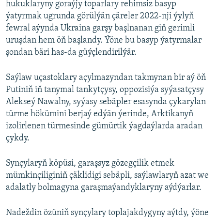
hukuklaryny goraýjy toparlary rehimsiz basyp
ýatyrmak ugrunda görülýän çäreler 2022-nji ýylyň
fewral aýynda Ukraina garşy başlnanan giň gerimli
uruşdan hem öň başlandy. Ýöne bu basyp ýatyrmalar
şondan bäri has-da güýçlendirilýär.
Saýlaw uçastoklary açylmazyndan takmynan bir aý öň
Putiniň iň tanymal tankytçysy, oppozisiýa syýasatçysy
Alekseý Nawalny, syýasy sebäpler esasynda çykarylan
türme hökümini berjaý edýän ýerinde, Arktikanyň
izolirlenen türmesinde gümürtik ýagdaýlarda aradan
çykdy.
Synçylaryň köpüsi, garaşsyz gözegçilik etmek
mümkinçiliginiň çäklidigi sebäpli, saýlawlaryň azat we
adalatly bolmagyna garaşmaýandyklaryny aýdýarlar.
Nadeždin özüniň synçylary toplajakdygyny aýtdy, ýöne