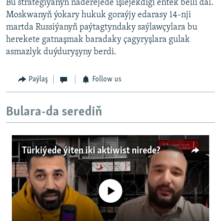
Bu strategiýanyň näderejede işlejekdigi entek belli däl.
Moskwanyň ýokary hukuk goraýjy edarasy 14-nji
martda Russiýanyň paýtagtyndaky saýlawçylara bu
herekete gatnaşmak baradaky çagyryşlara gulak
asmazlyk duýduryşyny berdi.
Paýlaş
Follow us
Bulara-da serediň
Türkiýede ýiten iki aktiwist nirede?
No media source currently available