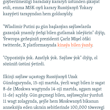
goýberilmezligi baradaky kararyň üstünden şikaýat
etdi, emma MSK-nyň karary Russiýanyň Ýokary
kazyýeti tarapyndan hem goldanyldy.
"Wladimir Putini şu gün başlanýan saýlawlarda
gazanjak ynamly ýeňşi bilen gutlamak isleýärin" diýip,
Ýewropa geňeşiniň prezidenti Çarlz Mişel öňki
twitterde, X platformasynda
kinaýa bilen ýazdy
.
"Oppozisiýa ýok. Azatlyk ýok. Saýlaw ýok" diýip, ol
sözüniň üstüni ýetirdi.
Ilkinji saýlaw uçastogy Russiýanyň Uzak
Gündogarynda, 15-nji martda, ýerli wagt bilen ir sagat
8-de (Moskwa wagtynda 14-nji martda, agşam sagat
11-de) açyldy. Gün geçmegi bilen, saýlawçylar ýurduň
11 wagt zolagynda, şeýle hem Moskwanyň bikanun
anneksiýa eden ukrain sebitlerinde 100,000 töweregi