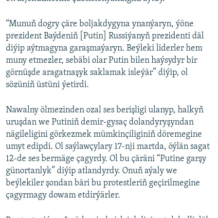
“Munuň dogry çäre boljakdygyna ynanýaryn, ýöne
prezident Baýdeniň [Putin] Russiýanyň prezidenti däl
diýip aýtmagyna garaşmaýaryn. Beýleki liderler hem
muny etmezler, sebäbi olar Putin bilen haýsydyr bir
görnüşde aragatnaşyk saklamak isleýär” diýip, ol
sözüniň üstüni ýetirdi.
Nawalny ölmezinden ozal ses berişligi ulanyp, halkyň
uruşdan we Putiniň demir-gysaç dolandyryşyndan
nägileligini görkezmek mümkinçiliginiň döremegine
umyt edipdi. Ol saýlawçylary 17-nji martda, öýlän sagat
12-de ses bermäge çagyrdy. Ol bu çäräni “Putine garşy
günortanlyk” diýip atlandyrdy. Onuň aýaly we
beýlekiler şondan bäri bu protestleriň geçirilmegine
çagyrmagy dowam etdirýärler.