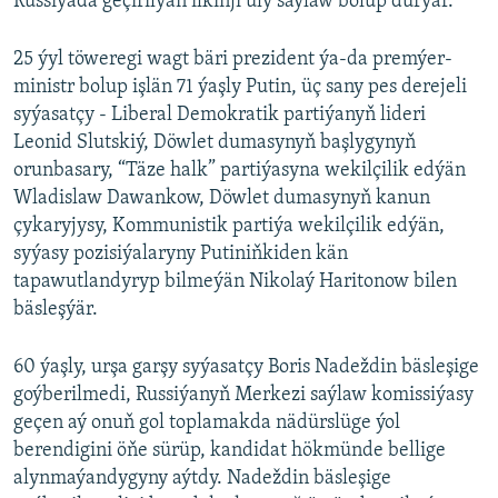
Russiýada geçirilýän ilkinji uly saýlaw bolup durýar.
25 ýyl töweregi wagt bäri prezident ýa-da premýer-
ministr bolup işlän 71 ýaşly Putin, üç sany pes derejeli
syýasatçy - Liberal Demokratik partiýanyň lideri
Leonid Slutskiý, Döwlet dumasynyň başlygynyň
orunbasary, “Täze halk” partiýasyna wekilçilik edýän
Wladislaw Dawankow, Döwlet dumasynyň kanun
çykaryjysy, Kommunistik partiýa wekilçilik edýän,
syýasy pozisiýalaryny Putiniňkiden kän
tapawutlandyryp bilmeýän Nikolaý Haritonow bilen
bäsleşýär.
60 ýaşly, urşa garşy syýasatçy Boris Nadeždin bäsleşige
goýberilmedi, Russiýanyň Merkezi saýlaw komissiýasy
geçen aý onuň gol toplamakda nädürslüge ýol
berendigini öňe sürüp, kandidat hökmünde bellige
alynmaýandygyny aýtdy. Nadeždin bäsleşige