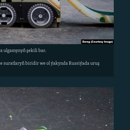
 ulgamynyň şekili bar.
çe suratlaryň biridir we ol ýakynda Russiýada uruş