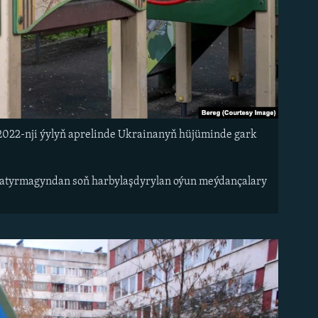
2022-nji ýylyň aprelinde Ukrainanyň hüjüminde gark
 ýatyrmagyndan soň harbylaşdyrylan oýun meýdançalary