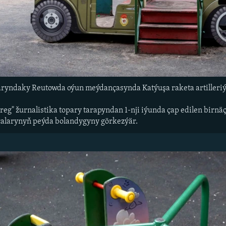
ndaky Reutowda oýun meýdançasynda Katýuşa raketa artilleriýa
reg" žurnalistika topary tarapyndan 1-nji iýunda çap edilen birnä
alarynyň peýda bolandygyny görkezýär.