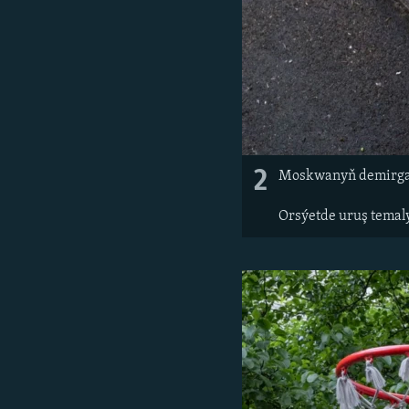
2
Moskwanyň demirgazy
Orsýetde uruş temal