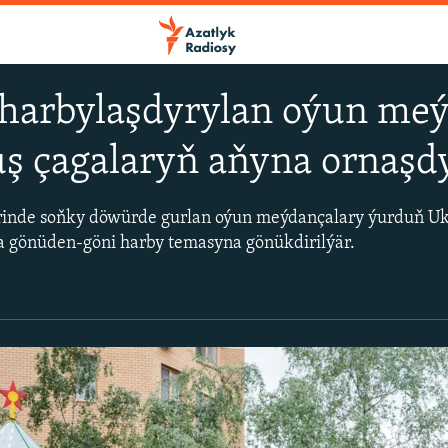
 harbylaşdyrylan oýun me
uş çagalaryň aňyna ornaşd
erinde soňky döwürde gurlan oýun meýdançalary ýurduň U
 gönüden-göni harby temasyna gönükdirilýär.