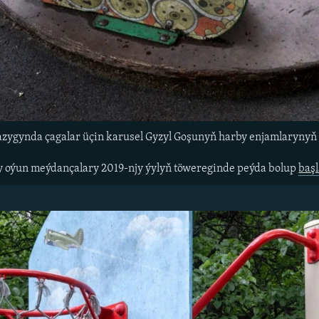
gynda çagalar üçin karusel Gyzyl Goşunyň harby enjamlarynyň ş
y oýun meýdançalary 2019-njy ýylyň töwereginde peýda bolup
baş