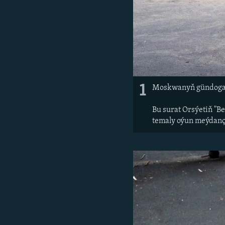
1
Moskwanyň gündogary
Bu surat Orsýetiň "Be
temaly oýun meýdanç