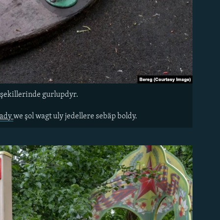
ekillerinde gurlupdyr.
lady
we şol wagt uly jedellere sebäp boldy.