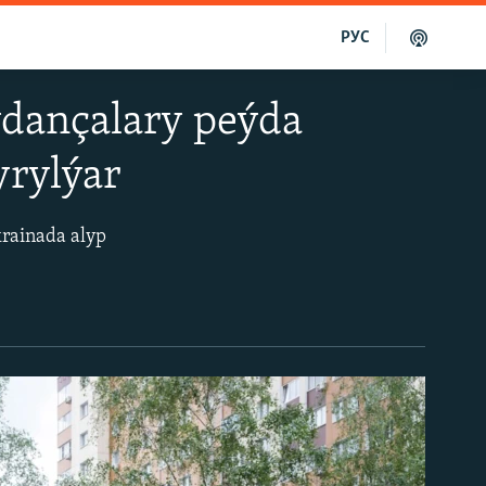
РУС
ýdançalary peýda
yrylýar
krainada alyp