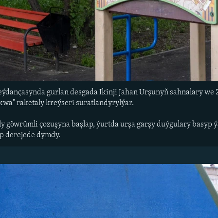
eýdançasynda gurlan desgada Ikinji Jahan Urşunyň sahnalary we 
wa" raketaly kreýseri suratlandyrylýar.
ly göwrümli çozuşyna başlap, ýurtda urşa garşy duýgulary basyp
öp derejede dymdy.