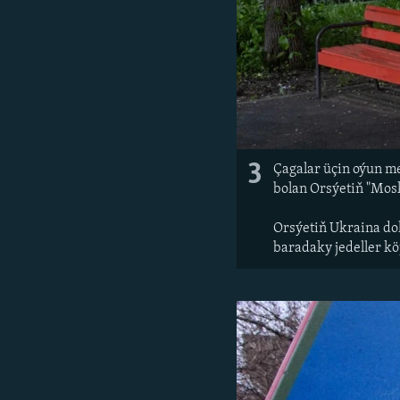
3
Çagalar üçin oýun m
bolan Orsýetiň "Mosk
Orsýetiň Ukraina do
baradaky jedeller k