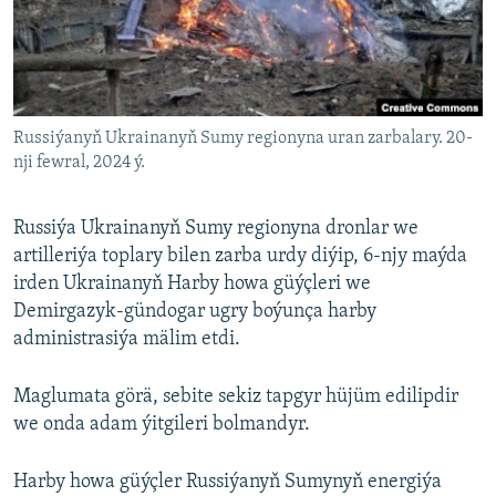
AÝ/AR-nyň ähli saýtlary
Russiýanyň Ukrainanyň Sumy regionyna uran zarbalary. 20-
nji fewral, 2024 ý.
Russiýa Ukrainanyň Sumy regionyna dronlar we
artilleriýa toplary bilen zarba urdy diýip, 6-njy maýda
irden Ukrainanyň Harby howa güýçleri we
Demirgazyk-gündogar ugry boýunça harby
administrasiýa mälim etdi.
Maglumata görä, sebite sekiz tapgyr hüjüm edilipdir
we onda adam ýitgileri bolmandyr.
Harby howa güýçler Russiýanyň Sumynyň energiýa