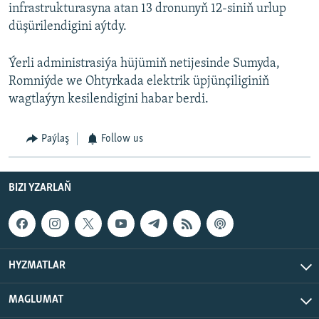
infrastrukturasyna atan 13 dronunyň 12-siniň urlup
düşürilendigini aýtdy.
Ýerli administrasiýa hüjümiň netijesinde Sumyda,
Romniýde we Ohtyrkada elektrik üpjünçiliginiň
wagtlaýyn kesilendigini habar berdi.
Paýlaş
Follow us
BIZI YZARLAŇ
HYZMATLAR
MAGLUMAT