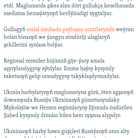
etdi. Maglumatda şikes alan dört gullukça keselhanada
medisina hemaýatynyň berilýändigi nygtalýar.
Gullugyň
sosial mediada paýlaşan suratlarynda
weýran
bolan binanyň we ýangyn söndüriji ulaglaryň
şekillerini synlasa bolýar.
Regional resmiler hüjümiň gije-ýary amala
aşyrylandygyny aýtdylar. Emma haýsy kysymly
raketanyň gelip urandygyny takyklaşdyrmadylar.
Ukrain harbylarynyň maglumatyna görä, öten agşamyň
dowamynda Russiýa Ukrainanyň günortasyndaky
Mykolaýiw we Herson regionlaryny Eýranda öndürilen
Şahed kysymly dronlar bilen hem nyşana alypdyr.
Ukrainanyň harby howa güýçleri Russiýanyň atan alty