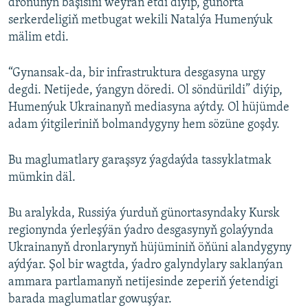
dronunyň bäşisini weýran etdi diýip, günorta
serkerdeligiň metbugat wekili Natalýa Humenýuk
mälim etdi.
“Gynansak-da, bir infrastruktura desgasyna urgy
degdi. Netijede, ýangyn döredi. Ol söndürildi” diýip,
Humenýuk Ukrainanyň mediasyna aýtdy. Ol hüjümde
adam ýitgileriniň bolmandygyny hem sözüne goşdy.
Bu maglumatlary garaşsyz ýagdaýda tassyklatmak
mümkin däl.
Bu aralykda, Russiýa ýurduň günortasyndaky Kursk
regionynda ýerleşýän ýadro desgasynyň golaýynda
Ukrainanyň dronlarynyň hüjüminiň öňüni alandygyny
aýdýar. Şol bir wagtda, ýadro galyndylary saklanýan
ammara partlamanyň netijesinde zeperiň ýetendigi
barada maglumatlar gowuşýar.