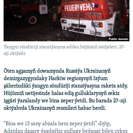
AÝ/AR-nyň ähli saýtlary
Ýangyn söndüriji stansiýasyna edilen hüjümiň netijeleri. 27-
nji oktýabr
Öten agşamyň dowamynda Russiýa Ukrainanyň
demirgazygyndaky Harkiw regionynyň Izýum
şäherindäki ýangyn söndüriji stansiýasyna raketa atdy.
Hüjümiň netijesinde halas ediş gulluklarynyň sekiz
işgäri ýaralandy we bina zeper ýetdi. Bu barada 27-nji
oktýabrda Ukrainanyň resmileri habar berdi.
“Bina we 13 sany abzala hem zeper ýetdi” diýip,
Adatdan daşary ýagdaýlar gullugy beýanat bilen çykyş