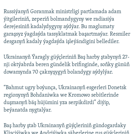
Russiýanyň Goranmak ministrligi partlamada adam
ýitgileriniň, zeperiň bolmandygyny we radiasiýa
derejesiniň kadalydygyny aýdýar. Bu maglumaty
garaşsyz ýagdaýda tassyklatmak başartmaýar. Resmiler
desganyň kadaly ýagdaýda işleýändigini bellediler.
Ukrainanyň Ýaragly güýçleriniň Baş harby ştabynyň 27-
nji oktýabrda beren gündelik brifinginde, soňky günüň
dowamynda 70 çaknyşygyň bolandygy aýdylýar.
“Bahmut ugry boýunça, Ukrainanyň esgerleri Donetsk
regionynyň Bohdaniwka we Kromowo sebitlerinde
duşmanyň bäş hüjümini yza serpikdirdi” diýip,
beýanatda nygtalýar.
Baş harby ştab Ukrainanyň güýçleriniň gündogardaky
Klişçiýiwka we Andriýiwka şäherlerine rus güýçleriniň