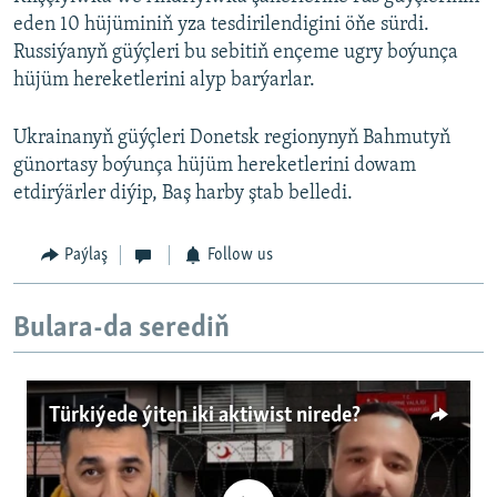
eden 10 hüjüminiň yza tesdirilendigini öňe sürdi.
Russiýanyň güýçleri bu sebitiň ençeme ugry boýunça
hüjüm hereketlerini alyp barýarlar.
Ukrainanyň güýçleri Donetsk regionynyň Bahmutyň
günortasy boýunça hüjüm hereketlerini dowam
etdirýärler diýip, Baş harby ştab belledi.
Paýlaş
Follow us
Bulara-da serediň
Türkiýede ýiten iki aktiwist nirede?