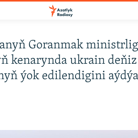
anyň Goranmak ministrlig
ň kenarynda ukrain deňiz
yň ýok edilendigini aýdýa