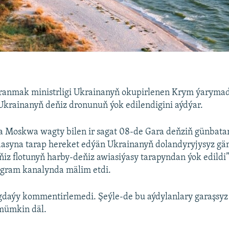
ranmak ministrligi Ukrainanyň okupirlenen Krym ýaryma
Ukrainanyň deňiz dronunuň ýok edilendigini aýdýar.
da Moskwa wagty bilen ir sagat 08-de Gara deňziň günbata
syna tarap hereket edýän Ukrainanyň dolandyryjysyz gäm
iz flotunyň harby-deňiz awiasiýasy tarapyndan ýok edildi”
egram kanalynda mälim etdi.
gdaýy kommentirlemedi. Şeýle-de bu aýdylanlary garaşsyz
mümkin däl.