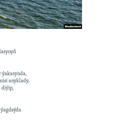
dasynyň
r ýakasynda,
isi anyklady.
 diýip,
 ýagdaýda