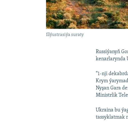
Illýustrasiýa suraty
Russiýanyň Go
kenarlarynda 
“1-nji dekabr
Krym ýarymada
Nyşan Gara deň
Ministrlik Tel
Ukraina bu ýa
tassyklatmak 