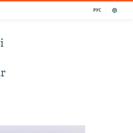
РУС
i
r