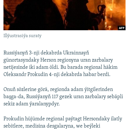
AÝ/AR-nyň ähli saýtlary
Illýustrasiýa suraty
Russiýanyň 3-nji dekabrda Ukrainnayň
günortasyndaky Herson regionyna uran zarbalary
netijesinde iki adam öldi. Bu barada regional häkim
Oleksandr Prokudin 4-nji dekabrda habar berdi.
Onuň sözlerine görä, regionda adam ýitgilerinden
başga-da, Russiýanyň 117 gezek uran zarbalary sebäpli
sekiz adam ýaralanypdyr.
Prokudin hüjümde regional paýtagt Hersondaky ilatly
sebitlere, medisina desgalaryna, we beýleki