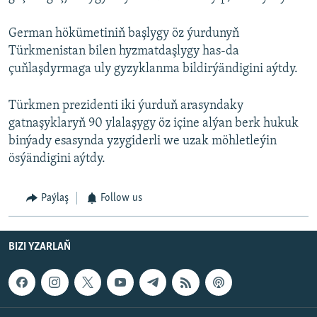
German hökümetiniň başlygy öz ýurdunyň
Türkmenistan bilen hyzmatdaşlygy has-da
çuňlaşdyrmaga uly gyzyklanma bildirýändigini aýtdy.
Türkmen prezidenti iki ýurduň arasyndaky
gatnaşyklaryň 90 ylalaşygy öz içine alýan berk hukuk
binýady esasynda yzygiderli we uzak möhletleýin
ösýändigini aýtdy.
Paýlaş
Follow us
BIZI YZARLAŇ