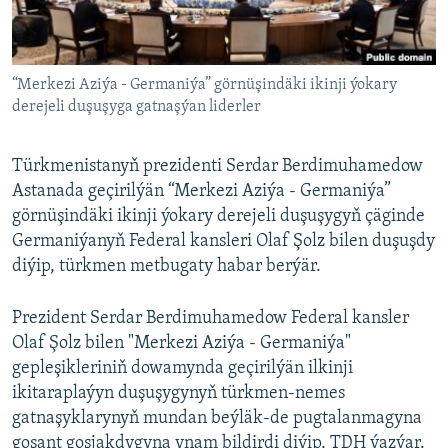
AÝ/AR-nyň ähli saýtlary
“Merkezi Aziýa - Germaniýa” görnüşindäki ikinji ýokary
derejeli duşuşyga gatnaşýan liderler
Türkmenistanyň prezidenti Serdar Berdimuhamedow
Astanada geçirilýän “Merkezi Aziýa - Germaniýa”
görnüşindäki ikinji ýokary derejeli duşuşygyň çäginde
Germaniýanyň Federal kansleri Olaf Şolz bilen duşuşdy
diýip, türkmen metbugaty habar berýär.
Prezident Serdar Berdimuhamedow Federal kansler
Olaf Şolz bilen "Merkezi Aziýa - Germaniýa"
gepleşikleriniň dowamynda geçirilýän ilkinji
ikitaraplaýyn duşuşygynyň türkmen-nemes
gatnaşyklarynyň mundan beýläk-de pugtalanmagyna
goşant goşjakdygyna ynam bildirdi diýip, TDH ýazýar.