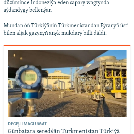
düzüminde Indoneziýa eden sapary wagtynda
aýdandygy bellenýär.
Mundan öň Türkiýäniň Türkmenistandan Eýranyň üsti
bilen aljak gazynyň anyk mukdary billi däldi.
DEGIŞLI MAGLUMAT
Günbatara seredýän Türkmenistan Türkiýä