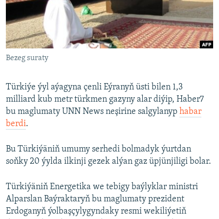
AÝ/AR-nyň ähli saýtlary
Bezeg suraty
Türkiýe ýyl aýagyna çenli Eýranyň üsti bilen 1,3
milliard kub metr türkmen gazyny alar diýip, Haber7
bu maglumaty UNN News neşirine salgylanyp
habar
berdi
.
Bu Türkiýäniň umumy serhedi bolmadyk ýurtdan
soňky 20 ýylda ilkinji gezek alýan gaz üpjünjiligi bolar.
Türkiýäniň Energetika we tebigy baýlyklar ministri
Alparslan Baýraktaryň bu maglumaty prezident
Erdoganyň ýolbaşçylygyndaky resmi wekiliýetiň