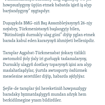
howpsuzlygyny üpjün etmek babatda işjeň iş alyp
barýandygyny” nygtapdyr.
Duşuşykda BMG-niň Baş Assambleýasynyň 26-njy
noýabry, Türkmenistanyň başlangyjy bilen,
“Bütindünýä durnukly ulag güni” diýip yglan etmek
barada kabul eden kararynyň ähmiýeti bellenipdir.
Taraplar Aşgabat-Türkmenabat ýokary tizlikli
awtomobil ýoly ýaly iri gurluşyk taslamalaryny,
Durnukly ulagyň dostlary toparynyň işini ara alyp
maslahatlaşdylar, ýurtda awtosporty ösdürmek
meselesine seretdiler diýip, habarda aýdylýar.
Şeýle-de taraplar ýol hereketiniň howpsuzlygy
baradaky hyzmatdaşlygyň mundan aňryk hem
berkidilmegine ynam bildirdiler.