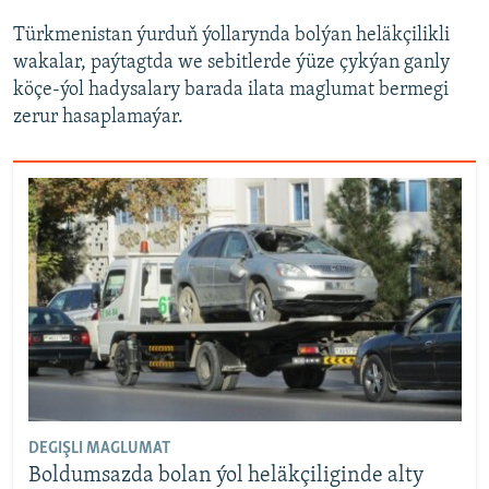
Türkmenistan ýurduň ýollarynda bolýan heläkçilikli
wakalar, paýtagtda we sebitlerde ýüze çykýan ganly
köçe-ýol hadysalary barada ilata maglumat bermegi
zerur hasaplamaýar.
DEGIŞLI MAGLUMAT
Boldumsazda bolan ýol heläkçiliginde alty