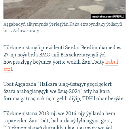
AÝ/AR-nyň ähli saýtlary
Aşgabadyň alkymynda ýerleşýän Kaka etrabyndaky ýollaryň
biri. Arhiw suraty
Türkmenistanyň prezidenti Serdar Berdimuhamedow
27-nji noýabrda BMG-niň Baş sekretarynyň ýol
howpsuzlygy boýunça ýörite wekili Žan Todty
kabul
etdi
.
Todt Aşgabada “Halkara ulag-üstaşyr geçelgeleri:
özara arabaglanyşyk we ösüş-2024” atly halkara
foruma gatnaşmak üçin geldi diýip, TDH habar berýär.
Türkmenistana 2013-nji we 2016-njy ýyllarda hem
sapar eden Žan Todt, habarda aýdylmagyna görä,
“Türkmenistanyň durnukly ulag ulgamyny we ýol