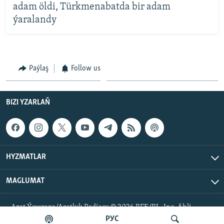
adam öldi, Türkmenabatda bir adam
ýaralandy
Paýlaş
Follow us
BIZI YZARLAŇ
HYZMATLAR
MAGLUMAT
Azat Ýewropa/Azatlyk Radiosy © 2026 RFE/RL, Inc. Ähli
hukuklar goralan.
РУС