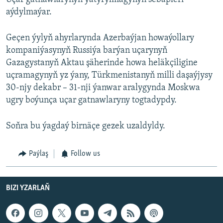
aýdylmaýar.
Geçen ýylyň ahyrlarynda Azerbaýjan howaýollary
kompaniýasynyň Russiýa barýan uçarynyň
Gazagystanyň Aktau şäherinde howa heläkçiligine
uçramagynyň yz ýany, Türkmenistanyň milli daşaýjysy
30-njy dekabr – 31-nji ýanwar aralygynda Moskwa
ugry boýunça uçar gatnawlaryny togtadypdy.
Soňra bu ýagdaý birnäçe gezek uzaldyldy.
Paýlaş
Follow us
BIZI YZARLAŇ