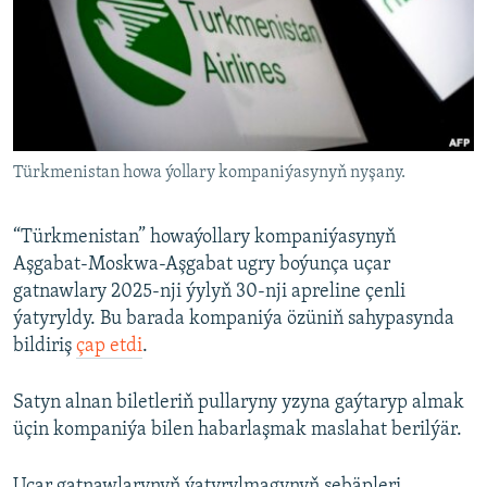
AÝ/AR-nyň ähli saýtlary
Türkmenistan howa ýollary kompaniýasynyň nyşany.
“Türkmenistan” howaýollary kompaniýasynyň
Aşgabat-Moskwa-Aşgabat ugry boýunça uçar
gatnawlary 2025-nji ýylyň 30-nji apreline çenli
ýatyryldy. Bu barada kompaniýa özüniň sahypasynda
bildiriş
çap etdi
.
Satyn alnan biletleriň pullaryny yzyna gaýtaryp almak
üçin kompaniýa bilen habarlaşmak maslahat berilýär.
Uçar gatnawlarynyň ýatyrylmagynyň sebäpleri