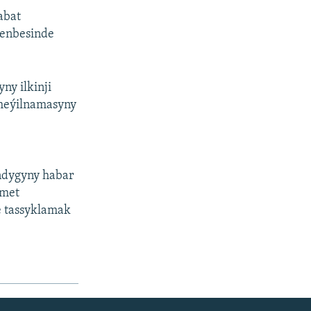
abat
şenbesinde
ny ilkinji
a meýilnamasyny
andygyny habar
ümet
e tassyklamak