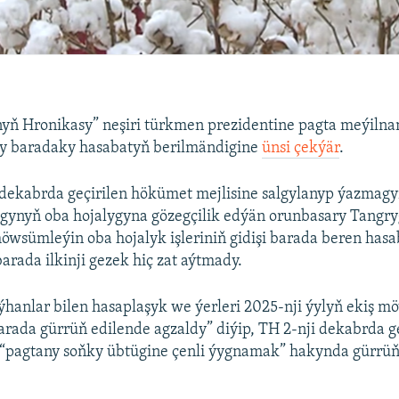
yň Hronikasy” neşiri türkmen prezidentine pagta meýiln
y baradaky hasabatyň berilmändigine
ünsi çekýär
.
 dekabrda geçirilen hökümet mejlisine salgylanyp ýazmagy
gynyň oba hojalygyna gözegçilik edýän orunbasary Tangry
wsümleýin oba hojalyk işleriniň gidişi barada beren has
rada ilkinji gezek hiç zat aýtmady.
ýhanlar bilen hasaplaşyk we ýerleri 2025-nji ýylyň ekiş 
rada gürrüň edilende agzaldy” diýip, TH 2-nji dekabrda ge
“pagtany soňky übtügine çenli ýygnamak” hakynda gürrüň 