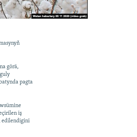
amasynyň
na görä,
guly
abatynda pagta
möwsümine
çirilen iş
edilendigini