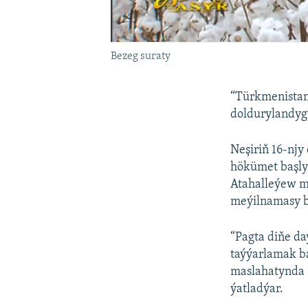
Bezeg suraty
“Türkmenistan
doldurylandyg
Neşiriň 16-njy
hökümet başly
Atahalleýew mö
meýilnamasy ba
“Pagta diňe da
taýýarlamak ba
maslahatynda 
ýatladýar.