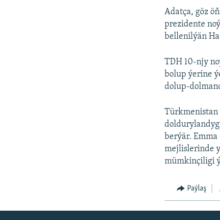
Adatça, göz ö
prezidente noý
bellenilýän Ha
TDH 10-njy no
bolup ýerine ý
dolup-dolmand
Türkmenistan 
doldurylandygy
berýär. Emma 
mejlislerinde
mümkinçiligi 
Paýlaş