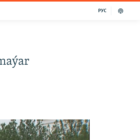
РУС
maýar