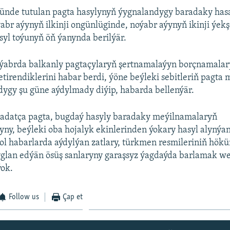
ňünde tutulan pagta hasylynyň ýygnalandygy baradaky has
abr aýynyň ilkinji ongünlüginde, noýabr aýynyň ikinji ýek
syl toýunyň öň ýanynda berilýär.
ýabrda balkanly pagtaçylaryň şertnamalaýyn borçnamalary
etirendiklerini habar berdi, ýöne beýleki sebitleriň pagt
ygy şu güne aýdylmady diýip, habarda bellenýär.
adatça pagta, bugdaý hasyly baradaky meýilnamalaryň
ny, beýleki oba hojalyk ekinlerinden ýokary hasyl alyný
ol habarlarda aýdylýan zatlary, türkmen resmileriniň hök
 yglan edýän ösüş sanlaryny garaşsyz ýagdaýda barlamak w
ýok.
Follow us
Çap et