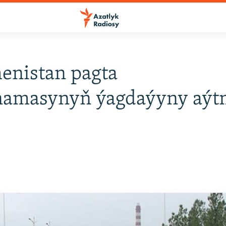
enistan pagta
namasynyň ýagdaýyny aýt